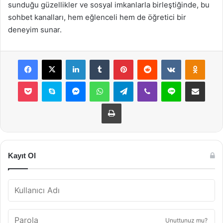
sunduğu güzellikler ve sosyal imkanlarla birleştiğinde, bu
sohbet kanalları, hem eğlenceli hem de öğretici bir
deneyim sunar.
Facebook
X
LinkedIn
Tumblr
Pinterest
Reddit
VKontakte
Odnok
Pocket
Skype
Messenger
WhatsApp
Telegram
Viber
Line
E-Posta ile payla
Yazdır
Kayıt Ol
Unuttunuz mu?