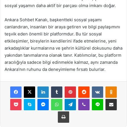
sosyal yaşamın daha aktif bir parçası olma imkanı doğar.
Ankara Sohbet Kanalı, başkentteki sosyal yaşamı
canlandıran, insanları bir araya getiren ve bilgi paylaşımını
teşvik eden önemli bir platformdur. Bu tür sosyal
etkileşimler, bireylerin kendilerini ifade etmelerine, yeni
arkadaşlıklar kurmalarına ve şehrin kültürel dokusunu daha
yakından tanımalarına olanak tanır. Katılımcılar, bu platform
aracılığıyla sadece bilgi edinmekle kalmaz, aynı zamanda
Ankara’nın ruhunu da deneyimleme fırsatı bulurlar.
Facebook
X
LinkedIn
Tumblr
Pinterest
Reddit
VKontakte
Odnok
Pocket
Skype
Messenger
WhatsApp
Telegram
Viber
Line
E-Posta ile payla
Yazdır