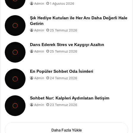
Admin
1 Ağustos 2026
Şık Hediye Kutuları ile Her Anı Daha Değerli Hale
Getirin
Admin
25 Temmuz 2026
Dans Ederek Stres ve Kaygıyı Azaltın
Admin
25 Temmuz 2026
En Popüler Sohbet Oda İsimleri
Admin
24 Temmuz 2026
Sohbet Nur: Kalpleri Aydınlatan İletişim
Admin
23 Temmuz 2026
Daha Fazla Yükle