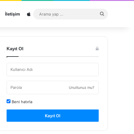
Sitemap
Arama
İletişim
yap
...
Kayıt Ol
Unuttunuz mu?
Beni hatırla
Kayıt Ol