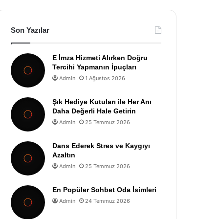
Son Yazılar
E İmza Hizmeti Alırken Doğru
Tercihi Yapmanın İpuçları
Admin
1 Ağustos 2026
Şık Hediye Kutuları ile Her Anı
Daha Değerli Hale Getirin
Admin
25 Temmuz 2026
Dans Ederek Stres ve Kaygıyı
Azaltın
Admin
25 Temmuz 2026
En Popüler Sohbet Oda İsimleri
Admin
24 Temmuz 2026