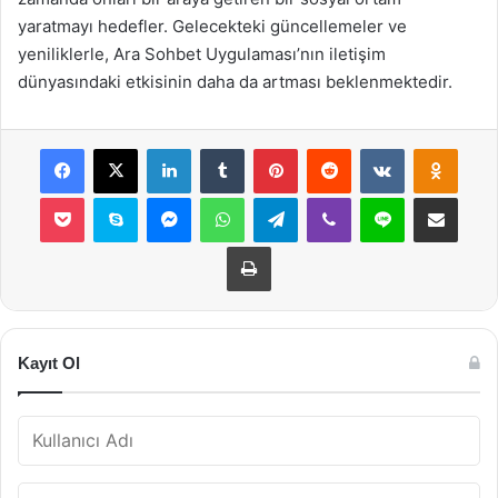
yaratmayı hedefler. Gelecekteki güncellemeler ve
yeniliklerle, Ara Sohbet Uygulaması’nın iletişim
dünyasındaki etkisinin daha da artması beklenmektedir.
Facebook
X
LinkedIn
Tumblr
Pinterest
Reddit
VKontakte
Odnok
Pocket
Skype
Messenger
WhatsApp
Telegram
Viber
Line
E-Posta ile payla
Yazdır
Kayıt Ol