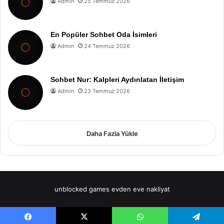
Admin
25 Temmuz 2026
En Popüler Sohbet Oda İsimleri
Admin
24 Temmuz 2026
Sohbet Nur: Kalpleri Aydınlatan İletişim
Admin
23 Temmuz 2026
Daha Fazla Yükle
unblocked games
evden eve nakliyat