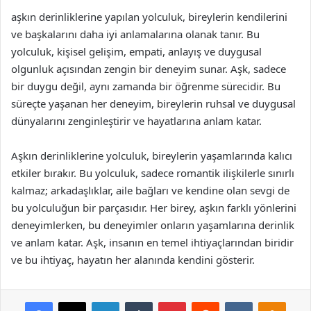
aşkın derinliklerine yapılan yolculuk, bireylerin kendilerini
ve başkalarını daha iyi anlamalarına olanak tanır. Bu
yolculuk, kişisel gelişim, empati, anlayış ve duygusal
olgunluk açısından zengin bir deneyim sunar. Aşk, sadece
bir duygu değil, aynı zamanda bir öğrenme sürecidir. Bu
süreçte yaşanan her deneyim, bireylerin ruhsal ve duygusal
dünyalarını zenginleştirir ve hayatlarına anlam katar.
Aşkın derinliklerine yolculuk, bireylerin yaşamlarında kalıcı
etkiler bırakır. Bu yolculuk, sadece romantik ilişkilerle sınırlı
kalmaz; arkadaşlıklar, aile bağları ve kendine olan sevgi de
bu yolculuğun bir parçasıdır. Her birey, aşkın farklı yönlerini
deneyimlerken, bu deneyimler onların yaşamlarına derinlik
ve anlam katar. Aşk, insanın en temel ihtiyaçlarından biridir
ve bu ihtiyaç, hayatın her alanında kendini gösterir.
Facebook
X
LinkedIn
Tumblr
Pinterest
Reddit
VKontakte
Odnok