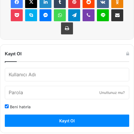
Pocket
Skype
Messenger
WhatsApp
Telegram
Viber
Line
E-Posta ile payla
Yazdır
Kayıt Ol
Unuttunuz mu?
Beni hatırla
Kayıt Ol