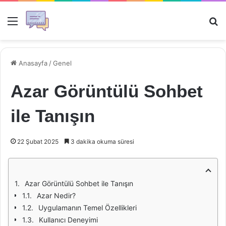
Menü
Ar
Anasayfa
/
Genel
Azar Görüntülü Sohbet
ile Tanışın
22 Şubat 2025
3 dakika okuma süresi
Azar Görüntülü Sohbet ile Tanışın
Azar Nedir?
Uygulamanın Temel Özellikleri
Kullanıcı Deneyimi