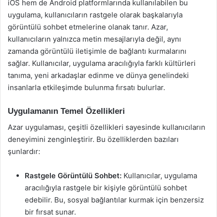
iOS hem de Android platformlarında kullanılabilen bu
uygulama, kullanıcıların rastgele olarak başkalarıyla
görüntülü sohbet etmelerine olanak tanır. Azar,
kullanıcıların yalnızca metin mesajlarıyla değil, aynı
zamanda görüntülü iletişimle de bağlantı kurmalarını
sağlar. Kullanıcılar, uygulama aracılığıyla farklı kültürleri
tanıma, yeni arkadaşlar edinme ve dünya genelindeki
insanlarla etkileşimde bulunma fırsatı bulurlar.
Uygulamanın Temel Özellikleri
Azar uygulaması, çeşitli özellikleri sayesinde kullanıcıların
deneyimini zenginleştirir. Bu özelliklerden bazıları
şunlardır:
Rastgele Görüntülü Sohbet:
Kullanıcılar, uygulama
aracılığıyla rastgele bir kişiyle görüntülü sohbet
edebilir. Bu, sosyal bağlantılar kurmak için benzersiz
bir fırsat sunar.