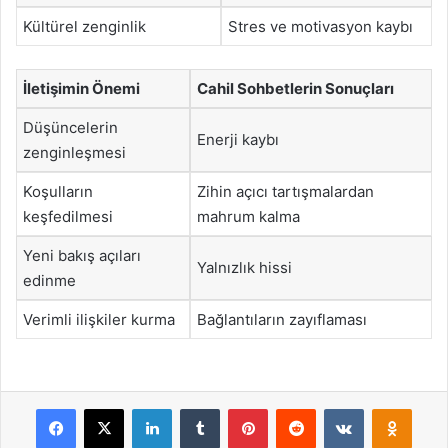
Kültürel zenginlik
Stres ve motivasyon kaybı
İletişimin Önemi
Cahil Sohbetlerin Sonuçları
Düşüncelerin
Enerji kaybı
zenginleşmesi
Koşulların
Zihin açıcı tartışmalardan
keşfedilmesi
mahrum kalma
Yeni bakış açıları
Yalnızlık hissi
edinme
Verimli ilişkiler kurma
Bağlantıların zayıflaması
Facebook
X
LinkedIn
Tumblr
Pinterest
Reddit
VKontakte
Odnok