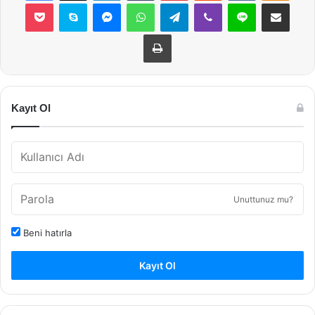
Pocket
Skype
Messenger
WhatsApp
Telegram
Viber
Line
E-Posta ile payla
Yazdır
Kayıt Ol
Unuttunuz mu?
Beni hatırla
Kayıt Ol