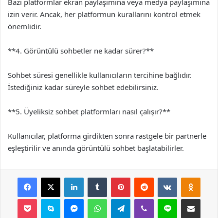
Bazı platformlar ekran paylaşımına veya medya paylaşımına
izin verir. Ancak, her platformun kurallarını kontrol etmek
önemlidir.
**4. Görüntülü sohbetler ne kadar sürer?**
Sohbet süresi genellikle kullanıcıların tercihine bağlıdır.
İstediğiniz kadar süreyle sohbet edebilirsiniz.
**5. Üyeliksiz sohbet platformları nasıl çalışır?**
Kullanıcılar, platforma girdikten sonra rastgele bir partnerle
eşleştirilir ve anında görüntülü sohbet başlatabilirler.
Facebook
X
LinkedIn
Tumblr
Pinterest
Reddit
VKontakte
Odnok
Pocket
Skype
Messenger
WhatsApp
Telegram
Viber
Line
E-Posta ile payla