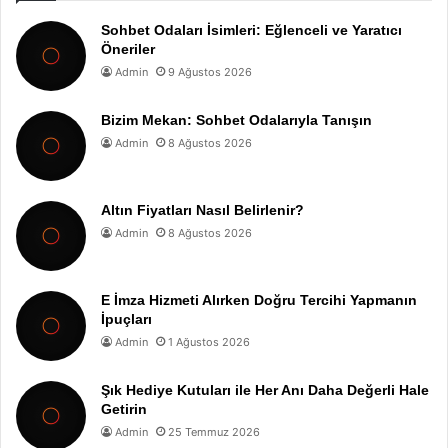
Sohbet Odaları İsimleri: Eğlenceli ve Yaratıcı
Öneriler
Admin
9 Ağustos 2026
Bizim Mekan: Sohbet Odalarıyla Tanışın
Admin
8 Ağustos 2026
Altın Fiyatları Nasıl Belirlenir?
Admin
8 Ağustos 2026
E İmza Hizmeti Alırken Doğru Tercihi Yapmanın
İpuçları
Admin
1 Ağustos 2026
Şık Hediye Kutuları ile Her Anı Daha Değerli Hale
Getirin
Admin
25 Temmuz 2026