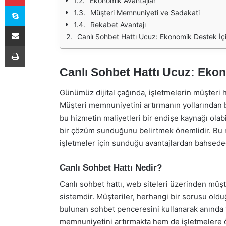
Ekonomik Avantajlar
Skype
Müşteri Memnuniyeti ve Sadakati
Rekabet Avantajı
E-Posta ile paylaş
Canlı Sohbet Hattı Ucuz: Ekonomik Destek İç
Yazdır
Canlı Sohbet Hattı Ucuz: Eko
Günümüz dijital çağında, işletmelerin müşteri 
Müşteri memnuniyetini artırmanın yollarından bir
bu hizmetin maliyetleri bir endişe kaynağı olabi
bir çözüm sunduğunu belirtmek önemlidir. Bu m
işletmeler için sunduğu avantajlardan bahsede
Canlı Sohbet Hattı Nedir?
Canlı sohbet hattı, web siteleri üzerinden müşte
sistemdir. Müşteriler, herhangi bir sorusu old
bulunan sohbet penceresini kullanarak anında ye
memnuniyetini artırmakta hem de işletmelere 