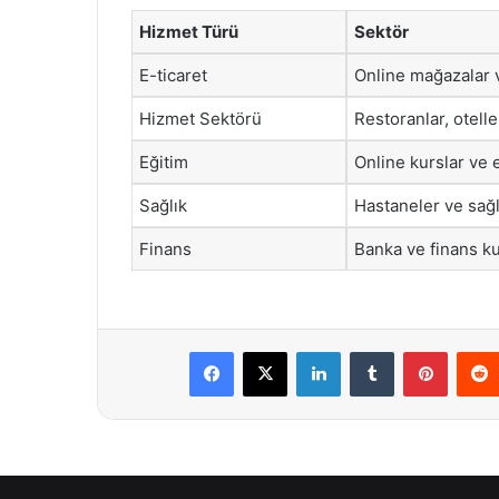
Hizmet Türü
Sektör
E-ticaret
Online mağazalar v
Hizmet Sektörü
Restoranlar, otell
Eğitim
Online kurslar ve e
Sağlık
Hastaneler ve sağl
Finans
Banka ve finans ku
Facebook
X
LinkedIn
Tumblr
Pintere