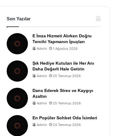
Son Yazılar
E İmza Hizmeti Alırken Doğru
Tercihi Yapmanın İpuçları
Admin
1 Ağustos 2026
Şık Hediye Kutuları ile Her Anı
Daha Değerli Hale Getirin
Admin
25 Temmuz 2026
Dans Ederek Stres ve Kaygıyı
Azaltın
Admin
25 Temmuz 2026
En Popüler Sohbet Oda İsimleri
Admin
24 Temmuz 2026