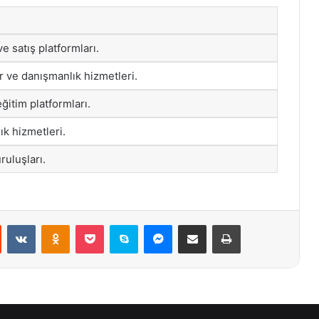
e satış platformları.
er ve danışmanlık hizmetleri.
ğitim platformları.
ık hizmetleri.
ruluşları.
st
Reddit
VKontakte
Odnoklassniki
Pocket
Skype
Messenger
E-Posta ile paylaş
Yazdır