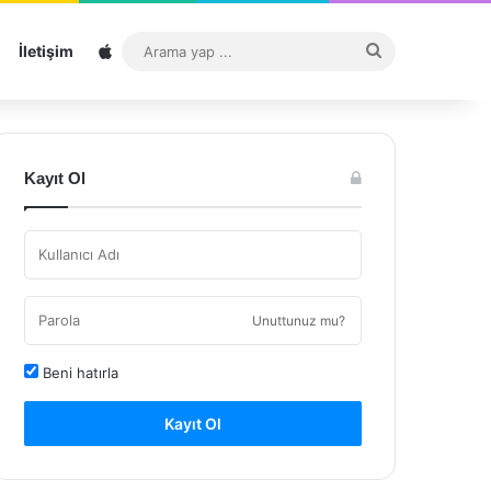
Sitemap
Arama
İletişim
yap
...
Kayıt Ol
Unuttunuz mu?
Beni hatırla
Kayıt Ol