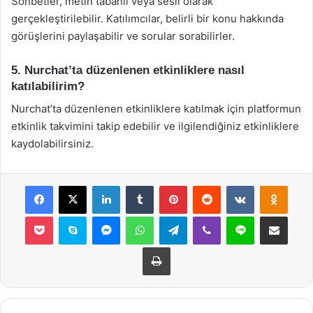
Sohbetler, metin tabanlı veya sesli olarak
gerçekleştirilebilir. Katılımcılar, belirli bir konu hakkında
görüşlerini paylaşabilir ve sorular sorabilirler.
5. Nurchat’ta düzenlenen etkinliklere nasıl
katılabilirim?
Nurchat’ta düzenlenen etkinliklere katılmak için platformun
etkinlik takvimini takip edebilir ve ilgilendiğiniz etkinliklere
kaydolabilirsiniz.
Facebook
X
LinkedIn
Tumblr
Pinterest
Reddit
VKontakte
Odnok
Pocket
Skype
Messenger
WhatsApp
Telegram
Viber
Line
E-Posta ile payla
Yazdır