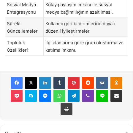
Sosyal Medya
Kolay paylaşım imkanı ile sosyal
Entegrasyonu
medya bağımlılığının azaltılması.
Sürekli
Kullanıcı geri bildirimlerine dayalı
Güncellemeler
düzenli iyileştirmeler.
Topluluk
İlgi alanlarına göre grup oluşturma ve
Özellikleri
katılma imkanı.
Facebook
X
LinkedIn
Tumblr
Pinterest
Reddit
VKontakte
Odnok
Pocket
Skype
Messenger
WhatsApp
Telegram
Viber
Line
E-Posta ile payla
Yazdır