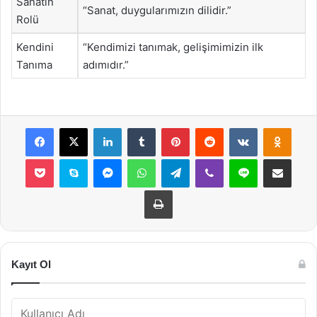
Sanatın
“Sanat, duygularımızın dilidir.”
Rolü
Kendini
“Kendimizi tanımak, gelişimimizin ilk
Tanıma
adımıdır.”
Facebook
X
LinkedIn
Tumblr
Pinterest
Reddit
VKontakte
Odnok
Pocket
Skype
Messenger
WhatsApp
Telegram
Viber
Line
E-Posta ile payla
Yazdır
Kayıt Ol