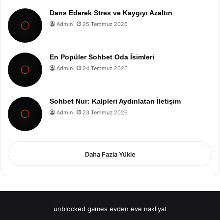
Dans Ederek Stres ve Kaygıyı Azaltın
Admin
25 Temmuz 2026
En Popüler Sohbet Oda İsimleri
Admin
24 Temmuz 2026
Sohbet Nur: Kalpleri Aydınlatan İletişim
Admin
23 Temmuz 2026
Daha Fazla Yükle
unblocked games
evden eve nakliyat