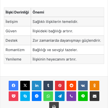
İlişki Derinliği
Önemi
İletişim
Sağlıklı ilişkilerin temelidir.
Güven
İlişkideki bağlılığı artırır.
Destek
Zor zamanlarda dayanışmayı güçlendirir.
Romantizm
Bağlılığı ve sevgiyi tazeler.
Yenileme
İlişkinin heyecanını artırır.
Facebook
X
LinkedIn
Tumblr
Pinterest
Reddit
VKontakte
Odnok
Pocket
Skype
Messenger
WhatsApp
Telegram
Viber
Line
E-Posta ile payla
Yazdır