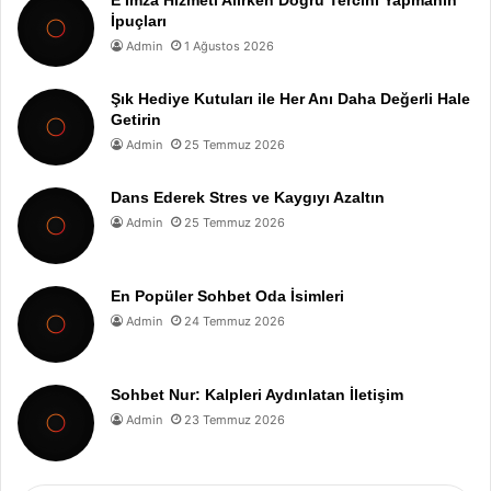
E İmza Hizmeti Alırken Doğru Tercihi Yapmanın
İpuçları
Admin
1 Ağustos 2026
Şık Hediye Kutuları ile Her Anı Daha Değerli Hale
Getirin
Admin
25 Temmuz 2026
Dans Ederek Stres ve Kaygıyı Azaltın
Admin
25 Temmuz 2026
En Popüler Sohbet Oda İsimleri
Admin
24 Temmuz 2026
Sohbet Nur: Kalpleri Aydınlatan İletişim
Admin
23 Temmuz 2026