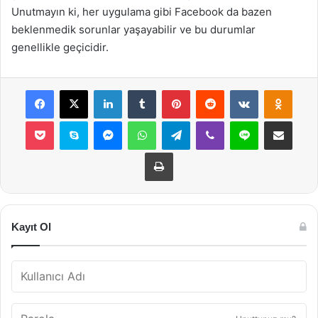
Unutmayın ki, her uygulama gibi Facebook da bazen
beklenmedik sorunlar yaşayabilir ve bu durumlar
genellikle geçicidir.
Facebook
X
LinkedIn
Tumblr
Pinterest
Reddit
VKontakte
Odnok
Pocket
Skype
Messenger
WhatsApp
Telegram
Viber
Line
E-Posta ile payla
Yazdır
Kayıt Ol