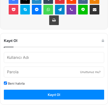
Pocket
Skype
Messenger
WhatsApp
Telegram
Viber
Line
E-Posta ile payla
Yazdır
Kayıt Ol
Unuttunuz mu?
Beni hatırla
Kayıt Ol