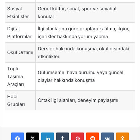
Sosyal
Genel kültür, sanat, spor ve seyahat
Etkinlikler
konuları
Dijital
İlgi alanlarına göre gruplara katılma, ilginç
Platformlar
içerikler hakkında yorum yapma
Dersler hakkında konuşma, okul dışındaki
Okul Ortamı
etkinlikler
Toplu
Gülümseme, hava durumu veya güncel
Taşıma
olaylar hakkında konuşma
Araçları
Hobi
Ortak ilgi alanları, deneyim paylaşımı
Grupları
Facebook
X
LinkedIn
Tumblr
Pinterest
Reddit
VKontakte
Odnok