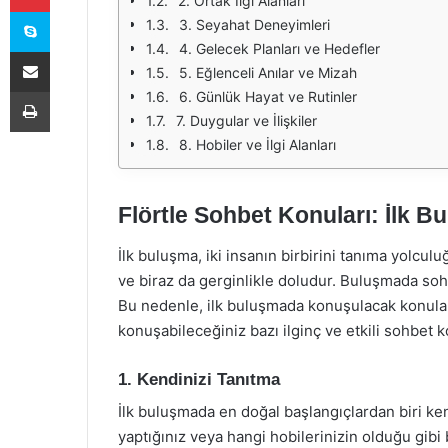
2. Ortak İlgi Alanları
Skype
3. Seyahat Deneyimleri
4. Gelecek Planları ve Hedefler
E-Posta ile paylaş
5. Eğlenceli Anılar ve Mizah
Yazdır
6. Günlük Hayat ve Rutinler
7. Duygular ve İlişkiler
8. Hobiler ve İlgi Alanları
Flörtle Sohbet Konuları: İlk 
İlk buluşma, iki insanın birbirini tanıma yolcul
ve biraz da gerginlikle doludur. Buluşmada sohbet
Bu nedenle, ilk buluşmada konuşulacak konuları
konuşabileceğiniz bazı ilginç ve etkili sohbet k
1. Kendinizi Tanıtma
İlk buluşmada en doğal başlangıçlardan biri ke
yaptığınız veya hangi hobilerinizin olduğu gibi b