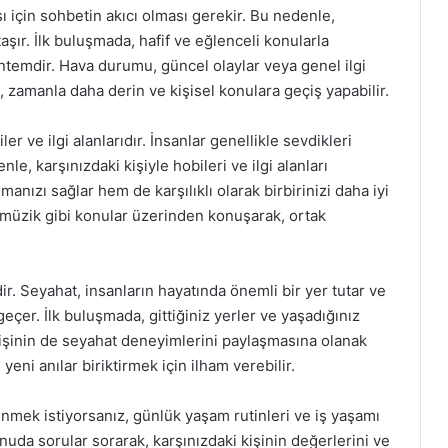
sı için sohbetin akıcı olması gerekir. Bu nedenle,
ır. İlk buluşmada, hafif ve eğlenceli konularla
ntemdir. Hava durumu, güncel olaylar veya genel ilgi
t, zamanla daha derin ve kişisel konulara geçiş yapabilir.
r ve ilgi alanlarıdır. İnsanlar genellikle sevdikleri
, karşınızdaki kişiyle hobileri ve ilgi alanları
nızı sağlar hem de karşılıklı olarak birbirinizi daha iyi
, müzik gibi konular üzerinden konuşarak, ortak
r. Seyahat, insanların hayatında önemli bir yer tutar ve
geçer. İlk buluşmada, gittiğiniz yerler ve yaşadığınız
kişinin de seyahat deneyimlerini paylaşmasına olanak
 yeni anılar biriktirmek için ilham verebilir.
dinmek istiyorsanız, günlük yaşam rutinleri ve iş yaşamı
uda sorular sorarak, karşınızdaki kişinin değerlerini ve