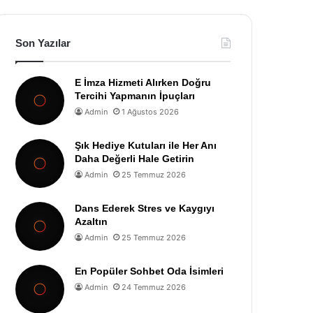
Son Yazılar
E İmza Hizmeti Alırken Doğru
Tercihi Yapmanın İpuçları
Admin
1 Ağustos 2026
Şık Hediye Kutuları ile Her Anı
Daha Değerli Hale Getirin
Admin
25 Temmuz 2026
Dans Ederek Stres ve Kaygıyı
Azaltın
Admin
25 Temmuz 2026
En Popüler Sohbet Oda İsimleri
Admin
24 Temmuz 2026