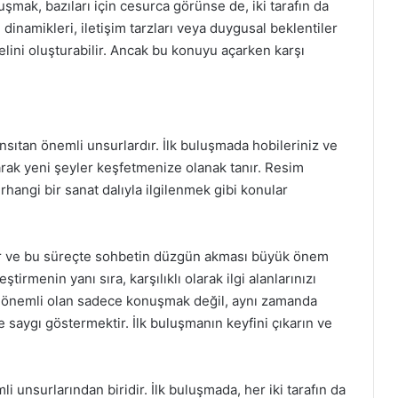
şmak, bazıları için cesurca görünse de, iki tarafın da
i dinamikleri, iletişim tarzları veya duygusal beklentiler
elini oluşturabilir. Ancak bu konuyu açarken karşı
yansıtan önemli unsurlardır. İlk buluşmada hobileriniz ve
larak yeni şeyler keşfetmenize olanak tanır. Resim
angi bir sanat dalıyla ilgilenmek gibi konular
tıdır ve bu süreçte sohbetin düzgün akması büyük önem
ştirmenin yanı sıra, karşılıklı olarak ilgi alanlarınızı
, önemli olan sadece konuşmak değil, aynı zamanda
e saygı göstermektir. İlk buluşmanın keyfini çıkarın ve
i unsurlarından biridir. İlk buluşmada, her iki tarafın da