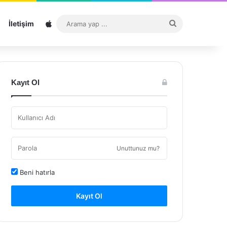
Sitemap
Arama
İletişim
yap
...
Kayıt Ol
Unuttunuz mu?
Beni hatırla
Kayıt Ol