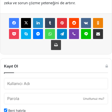
zeka ve sorun çözme yeteneğini de artırır.
Facebook
X
LinkedIn
Tumblr
Pinterest
Reddit
VKontakte
Odnok
Pocket
Skype
Messenger
WhatsApp
Telegram
Viber
Line
E-Posta ile payla
Yazdır
Kayıt Ol
Unuttunuz mu?
Beni hatırla