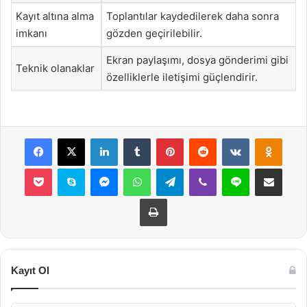
Kayıt altına alma
Toplantılar kaydedilerek daha sonra
imkanı
gözden geçirilebilir.
Ekran paylaşımı, dosya gönderimi gibi
Teknik olanaklar
özelliklerle iletişimi güçlendirir.
Facebook
X
LinkedIn
Tumblr
Pinterest
Reddit
VKontakte
Odnok
Pocket
Skype
Messenger
WhatsApp
Telegram
Viber
Line
E-Posta ile payla
Yazdır
Kayıt Ol