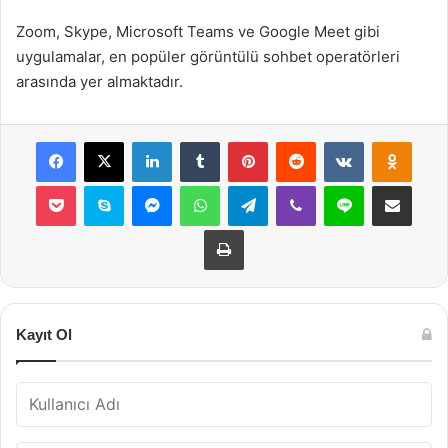
Zoom, Skype, Microsoft Teams ve Google Meet gibi
uygulamalar, en popüler görüntülü sohbet operatörleri
arasında yer almaktadır.
Facebook
X
LinkedIn
Tumblr
Pinterest
Reddit
VKontakte
Odnok
Pocket
Skype
Messenger
WhatsApp
Telegram
Viber
Line
E-Posta ile payla
Yazdır
Kayıt Ol