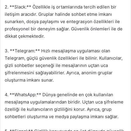
2. **Slack:** Özellikle iş ortamlarında tercih edilen bir
iletişim aracıdır. Gruplar halinde sohbet etme imkanı
sunarken, dosya paylaşımı ve entegrasyon özellikleri ile
profesyonel bir deneyim sağlar. Güvenlik önlemleri ile de
dikkat çekmektedir.
3. **Telegram:** Hızlı mesajlaşma uygulaması olan
Telegram, güçlü güvenlik özellikleri ile bilinir. Kullanıcılar,
gizli sohbetler seçeneği ile mesajlarının uçtan uca
şifrelenmesini sağlayabilirler. Ayrıca, anonim gruplar
oluşturma imkanı sunar.
4. **WhatsApp:** Dünya genelinde en çok kullanılan
mesajlaşma uygulamalarından biridir. Uçtan uca şifreleme
özelliği ile kullanıcıların gizliliğini korur. Ayrıca, grup
sohbetleri oluşturma ve medya paylaşma imkanı sağlar.