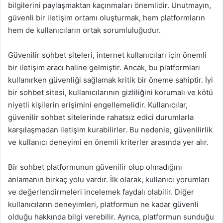
bilgilerini paylaşmaktan kaçınmaları önemlidir. Unutmayın,
güvenli bir iletişim ortamı oluşturmak, hem platformların
hem de kullanıcıların ortak sorumluluğudur.
Güvenilir sohbet siteleri, internet kullanıcıları için önemli
bir iletişim aracı haline gelmiştir. Ancak, bu platformları
kullanırken güvenliği sağlamak kritik bir öneme sahiptir. İyi
bir sohbet sitesi, kullanıcılarının gizliliğini korumalı ve kötü
niyetli kişilerin erişimini engellemelidir. Kullanıcılar,
güvenilir sohbet sitelerinde rahatsız edici durumlarla
karşılaşmadan iletişim kurabilirler. Bu nedenle, güvenilirlik
ve kullanıcı deneyimi en önemli kriterler arasında yer alır.
Bir sohbet platformunun güvenilir olup olmadığını
anlamanın birkaç yolu vardır. İlk olarak, kullanıcı yorumları
ve değerlendirmeleri incelemek faydalı olabilir. Diğer
kullanıcıların deneyimleri, platformun ne kadar güvenli
olduğu hakkında bilgi verebilir. Ayrıca, platformun sunduğu