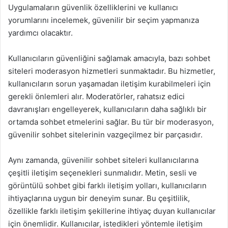
Uygulamaların güvenlik özelliklerini ve kullanıcı
yorumlarını incelemek, güvenilir bir seçim yapmanıza
yardımcı olacaktır.
Kullanıcıların güvenliğini sağlamak amacıyla, bazı sohbet
siteleri moderasyon hizmetleri sunmaktadır. Bu hizmetler,
kullanıcıların sorun yaşamadan iletişim kurabilmeleri için
gerekli önlemleri alır. Moderatörler, rahatsız edici
davranışları engelleyerek, kullanıcıların daha sağlıklı bir
ortamda sohbet etmelerini sağlar. Bu tür bir moderasyon,
güvenilir sohbet sitelerinin vazgeçilmez bir parçasıdır.
Aynı zamanda, güvenilir sohbet siteleri kullanıcılarına
çeşitli iletişim seçenekleri sunmalıdır. Metin, sesli ve
görüntülü sohbet gibi farklı iletişim yolları, kullanıcıların
ihtiyaçlarına uygun bir deneyim sunar. Bu çeşitlilik,
özellikle farklı iletişim şekillerine ihtiyaç duyan kullanıcılar
için önemlidir. Kullanıcılar, istedikleri yöntemle iletişim