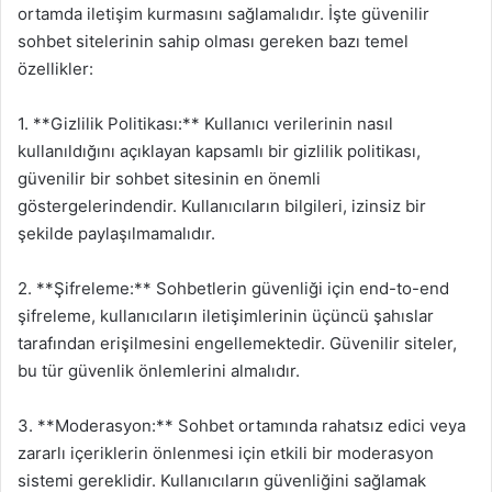
ortamda iletişim kurmasını sağlamalıdır. İşte güvenilir
sohbet sitelerinin sahip olması gereken bazı temel
özellikler:
1. **Gizlilik Politikası:** Kullanıcı verilerinin nasıl
kullanıldığını açıklayan kapsamlı bir gizlilik politikası,
güvenilir bir sohbet sitesinin en önemli
göstergelerindendir. Kullanıcıların bilgileri, izinsiz bir
şekilde paylaşılmamalıdır.
2. **Şifreleme:** Sohbetlerin güvenliği için end-to-end
şifreleme, kullanıcıların iletişimlerinin üçüncü şahıslar
tarafından erişilmesini engellemektedir. Güvenilir siteler,
bu tür güvenlik önlemlerini almalıdır.
3. **Moderasyon:** Sohbet ortamında rahatsız edici veya
zararlı içeriklerin önlenmesi için etkili bir moderasyon
sistemi gereklidir. Kullanıcıların güvenliğini sağlamak