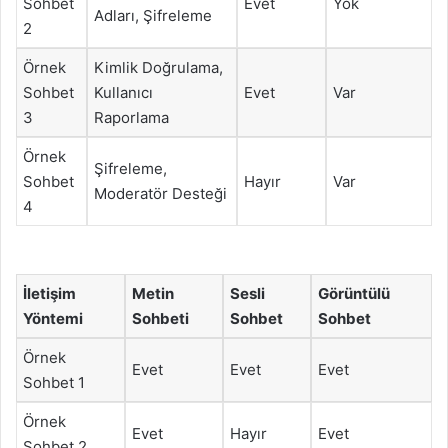
Sohbet
Evet
Yok
Adları, Şifreleme
2
Örnek
Kimlik Doğrulama,
Sohbet
Kullanıcı
Evet
Var
3
Raporlama
Örnek
Şifreleme,
Sohbet
Hayır
Var
Moderatör Desteği
4
İletişim
Metin
Sesli
Görüntülü
Yöntemi
Sohbeti
Sohbet
Sohbet
Örnek
Evet
Evet
Evet
Sohbet 1
Örnek
Evet
Hayır
Evet
Sohbet 2