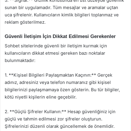
5. **Signal:** Gizlilik konusunda en üst düzeyde güvenlik
sunan bir uygulamadır. Tüm mesajlar ve aramalar uçtan
uca şifrelenir. Kullanıcıların kimlik bilgileri toplanmaz ve
reklam gösterilmez.
Güvenli İletişim İçin Dikkat Edilmesi Gerekenler
Sohbet sitelerinde güvenli bir iletişim kurmak için
kullanıcıların dikkat etmesi gereken bazı noktalar
bulunmaktadır:
1. **Kişisel Bilgileri Paylaşmaktan Kaçının:** Gerçek
adınız, adresiniz veya telefon numaranız gibi kişisel
bilgilerinizi paylaşmamaya özen gösterin. Bu tür bilgiler,
kötü niyetli kişilerin eline geçebilir.
2. **Güçlü Şifreler Kullanın:** Hesap güvenliğiniz için
güçlü ve tahmin edilmesi zor şifreler oluşturun.
Şifrelerinizi düzenli olarak güncellemek de önemlidir.