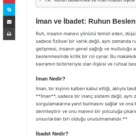
Skype
E-Posta ile paylaş
İman ve İbadet: Ruhun Besle
Yazdır
Ruh, insanın manevi yönünü temsil eden, düşüncel
sadece fiziksel bir varlık değil, aynı zamanda r
gelişmesi, insanın genel sağlığı ve mutluluğu 
beslenmesinde kritik bir rol oynar. Bu makalede,
kavramın birbirleriyle olan ilişkisi ve ruhsal 
İman Nedir?
İman, bir kişinin kalben kabul ettiği, aklıyla tasd
**İman**, sadece bir inanç sistemi değil, aynı 
sorgulamalarına yanıt bulmasını sağlar ve ona b
derinleştirir ve onu manevi bir yolculuğa çıka
unsurlardan biri olduğu unutulmamalıdır.**
İbadet Nedir?