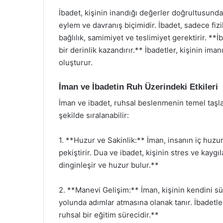
İbadet, kişinin inandığı değerler doğrultusunda 
eylem ve davranış biçimidir. İbadet, sadece fiz
bağlılık, samimiyet ve teslimiyet gerektirir. **İ
bir derinlik kazandırır.** İbadetler, kişinin ima
oluşturur.
İman ve İbadetin Ruh Üzerindeki Etkileri
İman ve ibadet, ruhsal beslenmenin temel taşlar
şekilde sıralanabilir:
1. **Huzur ve Sakinlik:** İman, insanın iç huz
pekiştirir. Dua ve ibadet, kişinin stres ve kayg
dinginleşir ve huzur bulur.**
2. **Manevi Gelişim:** İman, kişinin kendini sü
yolunda adımlar atmasına olanak tanır. İbadetler
ruhsal bir eğitim sürecidir.**