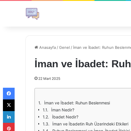
Anasayfa
/
Genel
/
İman ve İbadet: Ruhun Beslenm
İman ve İbadet: Ru
22 Mart 2025
Facebook
X
İman ve İbadet: Ruhun Beslenmesi
İman Nedir?
LinkedIn
İbadet Nedir?
Pinterest
İman ve İbadetin Ruh Üzerindeki Etkileri
Ruhun Beslenmesi ve İman-İbadet İlişkisi