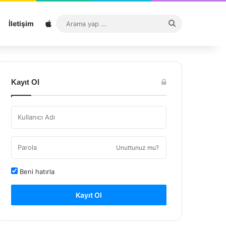
Sitemap
Arama
İletişim
yap
...
Kayıt Ol
Unuttunuz mu?
Beni hatırla
Kayıt Ol