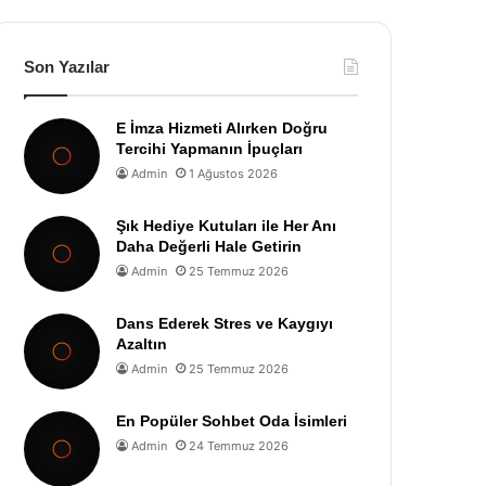
Son Yazılar
E İmza Hizmeti Alırken Doğru
Tercihi Yapmanın İpuçları
Admin
1 Ağustos 2026
Şık Hediye Kutuları ile Her Anı
Daha Değerli Hale Getirin
Admin
25 Temmuz 2026
Dans Ederek Stres ve Kaygıyı
Azaltın
Admin
25 Temmuz 2026
En Popüler Sohbet Oda İsimleri
Admin
24 Temmuz 2026