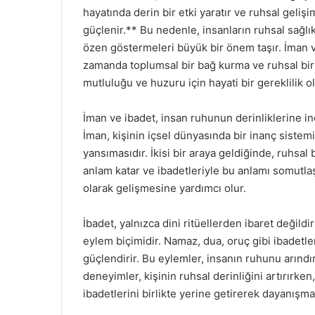
hayatında derin bir etki yaratır ve ruhsal geliş
güçlenir.** Bu nedenle, insanların ruhsal sağlı
özen göstermeleri büyük bir önem taşır. İman v
zamanda toplumsal bir bağ kurma ve ruhsal bir
mutluluğu ve huzuru için hayati bir gereklilik o
İman ve ibadet, insan ruhunun derinliklerine i
İman, kişinin içsel dünyasında bir inanç sistemi
yansımasıdır. İkisi bir araya geldiğinde, ruhsal
anlam katar ve ibadetleriyle bu anlamı somutlaş
olarak gelişmesine yardımcı olur.
İbadet, yalnızca dini ritüellerden ibaret değild
eylem biçimidir. Namaz, dua, oruç gibi ibadetler,
güçlendirir. Bu eylemler, insanın ruhunu arındı
deneyimler, kişinin ruhsal derinliğini artırırke
ibadetlerini birlikte yerine getirerek dayanışma 