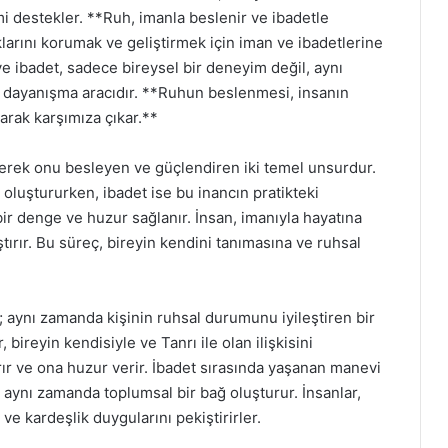
imi destekler. **Ruh, imanla beslenir ve ibadetle
klarını korumak ve geliştirmek için iman ve ibadetlerine
e ibadet, sadece bireysel bir deneyim değil, aynı
 dayanışma aracıdır. **Ruhun beslenmesi, insanın
larak karşımıza çıkar.**
nerek onu besleyen ve güçlendiren iki temel unsurdur.
 oluştururken, ibadet ise bu inancın pratikteki
 bir denge ve huzur sağlanır. İnsan, imanıyla hayatına
tırır. Bu süreç, bireyin kendini tanımasına ve ruhsal
ir; aynı zamanda kişinin ruhsal durumunu iyileştiren bir
 bireyin kendisiyle ve Tanrı ile olan ilişkisini
rır ve ona huzur verir. İbadet sırasında yaşanan manevi
n, aynı zamanda toplumsal bir bağ oluşturur. İnsanlar,
ve kardeşlik duygularını pekiştirirler.