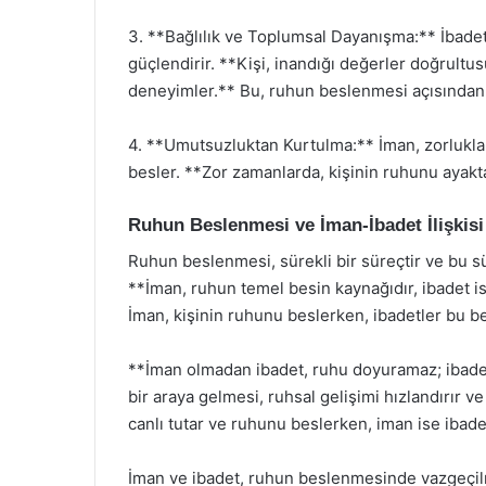
3. **Bağlılık ve Toplumsal Dayanışma:** İbadetle
güçlendirir. **Kişi, inandığı değerler doğrultusu
deneyimler.** Bu, ruhun beslenmesi açısından
4. **Umutsuzluktan Kurtulma:** İman, zorluklar
besler. **Zor zamanlarda, kişinin ruhunu ayakt
Ruhun Beslenmesi ve İman-İbadet İlişkisi
Ruhun beslenmesi, sürekli bir süreçtir ve bu s
**İman, ruhun temel besin kaynağıdır, ibadet i
İman, kişinin ruhunu beslerken, ibadetler bu be
**İman olmadan ibadet, ruhu doyuramaz; ibade
bir araya gelmesi, ruhsal gelişimi hızlandırır ve
canlı tutar ve ruhunu beslerken, iman ise ibadetl
İman ve ibadet, ruhun beslenmesinde vazgeçilm