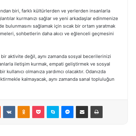
an biri, farklı kültürlerden ve yerlerden insanlarla
ğlantılar kurmanızı sağlar ve yeni arkadaşlar edinmenize
imde bulunmasını sağlamak için sıcak bir ortam yaratmak
etmeleri, sohbetlerin daha akıcı ve eğlenceli geçmesini
ir aktivite değil, aynı zamanda sosyal becerilerinizi
nsanlarla iletişim kurmak, empati geliştirmek ve sosyal
bir kullanıcı olmanıza yardımcı olacaktır. Odanızda
riktirmekle kalmayacak, aynı zamanda sanal topluluğun
st
Reddit
VKontakte
Odnoklassniki
Pocket
Skype
Messenger
E-Posta ile paylaş
Yazdır