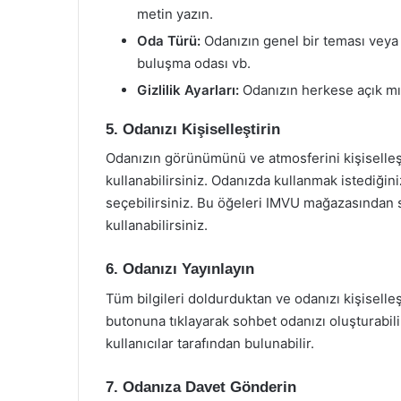
metin yazın.
Oda Türü:
Odanızın genel bir teması veya 
buluşma odası vb.
Gizlilik Ayarları:
Odanızın herkese açık mı 
5. Odanızı Kişiselleştirin
Odanızın görünümünü ve atmosferini kişiselleş
kullanabilirsiniz. Odanızda kullanmak istediğin
seçebilirsiniz. Bu öğeleri IMVU mağazasından s
kullanabilirsiniz.
6. Odanızı Yayınlayın
Tüm bilgileri doldurduktan ve odanızı kişiselle
butonuna tıklayarak sohbet odanızı oluşturabilir
kullanıcılar tarafından bulunabilir.
7. Odanıza Davet Gönderin