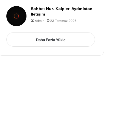
Sohbet Nur: Kalpleri Aydınlatan
İletişim
Admin
23 Temmuz 2026
Daha Fazla Yükle