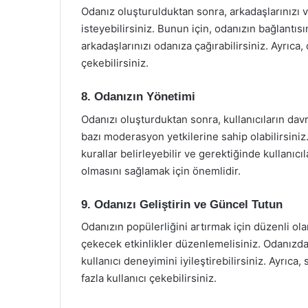
Odanız oluşturulduktan sonra, arkadaşlarınızı v
isteyebilirsiniz. Bunun için, odanızın bağlantı
arkadaşlarınızı odanıza çağırabilirsiniz. Ayrıca
çekebilirsiniz.
8. Odanızın Yönetimi
Odanızı oluşturduktan sonra, kullanıcıların da
bazı moderasyon yetkilerine sahip olabilirsiniz
kurallar belirleyebilir ve gerektiğinde kullanıcıl
olmasını sağlamak için önemlidir.
9. Odanızı Geliştirin ve Güncel Tutun
Odanızın popülerliğini artırmak için düzenli olar
çekecek etkinlikler düzenlemelisiniz. Odanızda d
kullanıcı deneyimini iyileştirebilirsiniz. Ayrıc
fazla kullanıcı çekebilirsiniz.