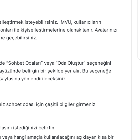
lleştirmek isteyebilirsiniz. IMVU, kullanıcıların
 tonları ile kişiselleştirmelerine olanak tanır. Avatarınızı
e geçebilirsiniz.
üde “Sohbet Odaları” veya “Oda Oluştur” seçeneğini
rayüzünde belirgin bir şekilde yer alır. Bu seçeneğe
 sayfasına yönlendirileceksiniz.
z sohbet odası için çeşitli bilgiler girmeniz
ını istediğinizi belirtin.
eya hangi amaçla kullanılacağını açıklayan kısa bir