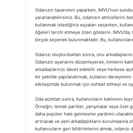
Odanızın tasarımını yaparken, IMVU’nun sundu
yararlanabilirsiniz. Bu, odanızın atmosferini bel
kullanmak istediğiniz eşyaları seçerken, kulla
öğeleri tercih etmeye özen gösterin. IMVU’da, fa
birçok seçenek bulunmaktadır. Bu, kullanıcıları
Odanızı oluşturduktan sonra, onu arkadaşlarınız
Odanızın ayarlarını düzenleyerek, kimlerin katı
arkadaşlarınızı davet edebilir veya herkese açık
bir şekilde yapılandırmak, kullanıcı deneyimini a
etkileşimde bulunmak için sohbet etmeyi ve o
Oda açtıktan sonra, kullanıcıların katılımını teşv
Örneğin, temalı partiler, yarışmalar veya özel 
daha popüler hale gelmesine yardımcı olacaktır. B
artıracak ve yeni arkadaşlıkların kurulmasına ola
kullanıcıların geri bildirimlerini almak, odanızı d