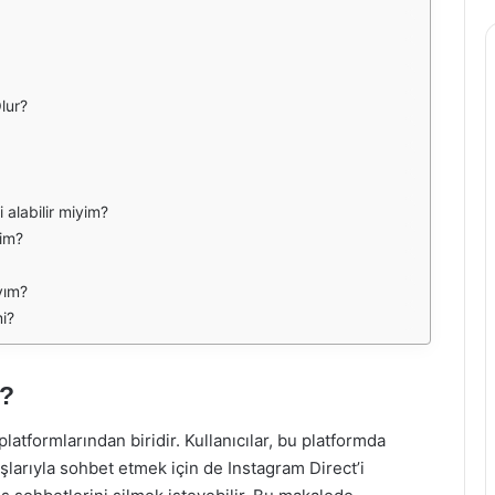
lur?
 alabilir miyim?
rim?
yım?
mi?
r?
tformlarından biridir. Kullanıcılar, bu platformda
şlarıyla sohbet etmek için de Instagram Direct’i