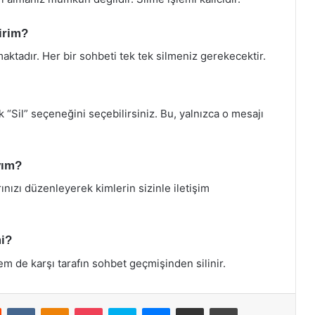
lirim?
tadır. Her bir sohbeti tek tek silmeniz gerekecektir.
k “Sil” seçeneğini seçebilirsiniz. Bu, yalnızca o mesajı
yım?
arınızı düzenleyerek kimlerin sizinle iletişim
mi?
em de karşı tarafın sohbet geçmişinden silinir.
st
Reddit
VKontakte
Odnoklassniki
Pocket
Skype
Messenger
E-Posta ile paylaş
Yazdır