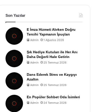
Son Yazılar
E İmza Hizmeti Alırken Doğru
Tercihi Yapmanın İpuçları
Admin
1 Ağustos 2026
Şık Hediye Kutuları ile Her Anı
Daha Değerli Hale Getirin
Admin
25 Temmuz 2026
Dans Ederek Stres ve Kaygıyı
Azaltın
Admin
25 Temmuz 2026
En Popüler Sohbet Oda İsimleri
Admin
24 Temmuz 2026