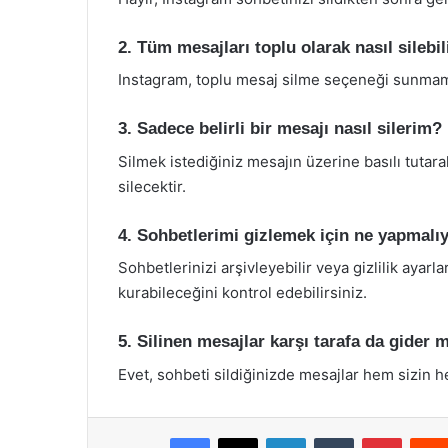
2. Tüm mesajları toplu olarak nasıl silebi
Instagram, toplu mesaj silme seçeneği sunmamak
3. Sadece belirli bir mesajı nasıl silerim?
Silmek istediğiniz mesajın üzerine basılı tutara
silecektir.
4. Sohbetlerimi gizlemek için ne yapmalı
Sohbetlerinizi arşivleyebilir veya gizlilik ayarl
kurabileceğini kontrol edebilirsiniz.
5. Silinen mesajlar karşı tarafa da gider 
Evet, sohbeti sildiğinizde mesajlar hem sizin h
Facebook
X
LinkedIn
Tumblr
Pintere