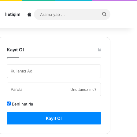
Sitemap
Arama
İletişim
yap
...
Kayıt Ol
Unuttunuz mu?
Beni hatırla
Kayıt Ol