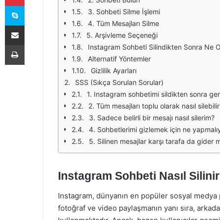
Skype
3. Sohbeti Silme İşlemi
4. Tüm Mesajları Silme
E-Posta ile paylaş
5. Arşivleme Seçeneği
Yazdır
Instagram Sohbeti Silindikten Sonra Ne O
Alternatif Yöntemler
Gizlilik Ayarları
SSS (Sıkça Sorulan Sorular)
1. Instagram sohbetimi sildikten sonra geri
2. Tüm mesajları toplu olarak nasıl silebili
3. Sadece belirli bir mesajı nasıl silerim?
4. Sohbetlerimi gizlemek için ne yapmalı
5. Silinen mesajlar karşı tarafa da gider 
Instagram Sohbeti Nasıl Silini
Instagram, dünyanın en popüler sosyal medya pla
fotoğraf ve video paylaşmanın yanı sıra, arkada