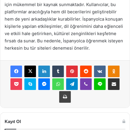
için mükemmel bir kaynak sunmaktadır. Kullanıcılar, bu
platformlar aracılığıyla hem dil becerilerini geliştirebilir
hem de yeni arkadaşlıklar kurabilirler. İspanyolca konuşan
kişilerle yapılan etkileşimler, dil öğrenimini daha eğlenceli
ve etkili hale getirirken, kültürel zenginlikleri keşfetme
fırsatı da sunar. Bu nedenle, İspanyolca öğrenmek isteyen
herkesin bu tür siteleri denemesi önerilir.
Facebook
X
LinkedIn
Tumblr
Pinterest
Reddit
VKontakte
Odnok
Pocket
Skype
Messenger
WhatsApp
Telegram
Viber
Line
E-Posta ile payla
Yazdır
Kayıt Ol