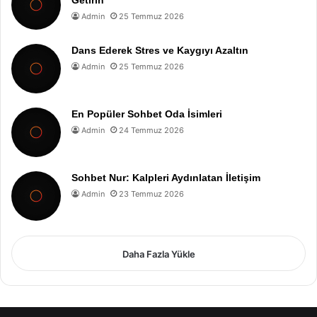
Getirin
Admin
25 Temmuz 2026
Dans Ederek Stres ve Kaygıyı Azaltın
Admin
25 Temmuz 2026
En Popüler Sohbet Oda İsimleri
Admin
24 Temmuz 2026
Sohbet Nur: Kalpleri Aydınlatan İletişim
Admin
23 Temmuz 2026
Daha Fazla Yükle