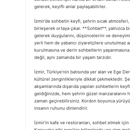
gelerek, keyifli anlar paylaşabilirler.
İzmir’de sohbetin keyfi, şehrin sıcak atmosferi,
birleşerek ortaya çıkar. **Sohbet**, yalnızca bi
gelerek duygularını, düşüncelerini ve deneyimler
yerli hem de yabancı ziyaretçilere unutulmaz an
kurulmasına ve derin sohbetlerin yaşanmasına v
değil, aynı zamanda bir yaşam tarzıdır.
İzmir, Türkiye’nin batısında yer alan ve Ege Den
kültürel zenginlikleriyle dikkat çekmektedir. Ş
akşamlarında dışarıda yapılan sohbetlerin keyfini
geldiğinizde, hem şehrin güzel manzaralarını he
zaman geçirebilirsiniz. Kordon boyunca yürüyüş
insanın ruhunu dinlendirir.
İzmir’in kafe ve restoranları, sohbet etmek iç
Karşıyaka gibi popüler bölgelerde yer alan m