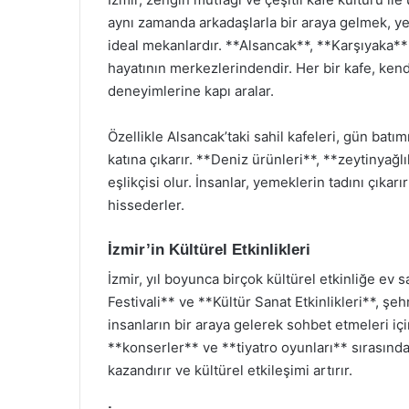
aynı zamanda arkadaşlarla bir araya gelmek, yen
ideal mekanlardır. **Alsancak**, **Karşıyaka**
hayatının merkezlerindendir. Her bir kafe, kend
deneyimlerine kapı aralar.
Özellikle Alsancak’taki sahil kafeleri, gün bat
katına çıkarır. **Deniz ürünleri**, **zeytinyağl
eşlikçisi olur. İnsanlar, yemeklerin tadını çıkar
hissederler.
İzmir’in Kültürel Etkinlikleri
İzmir, yıl boyunca birçok kültürel etkinliğe ev 
Festivali** ve **Kültür Sanat Etkinlikleri**, şehr
insanların bir araya gelerek sohbet etmeleri için
**konserler** ve **tiyatro oyunları** sırasında 
kazandırır ve kültürel etkileşimi artırır.