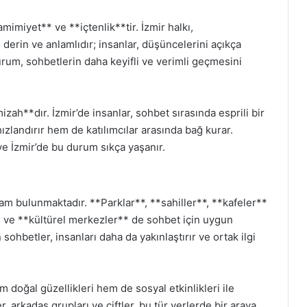
mimiyet** ve **içtenlik**tir. İzmir halkı,
le derin ve anlamlıdır; insanlar, düşüncelerini açıkça
 durum, sohbetlerin daha keyifli ve verimli geçmesini
zah**dır. İzmir’de insanlar, sohbet sırasında esprili bir
ızlandırır hem de katılımcılar arasında bağ kurar.
ve İzmir’de bu durum sıkça yaşanır.
tam bulunmaktadır. **Parklar**, **sahiller**, **kafeler**
** ve **kültürel merkezler** de sohbet için uygun
sohbetler, insanları daha da yakınlaştırır ve ortak ilgi
m doğal güzellikleri hem de sosyal etkinlikleri ile
, arkadaş grupları ve çiftler, bu tür yerlerde bir araya