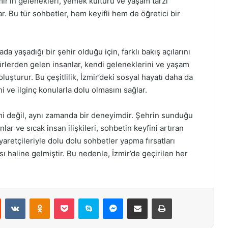
r’in gelenekleri, yemek kültürü ve yaşam tarzı
. Bu tür sohbetler, hem keyifli hem de öğretici bir
da yaşadığı bir şehir olduğu için, farklı bakış açılarını
ltürlerden gelen insanlar, kendi geleneklerini ve yaşam
luşturur. Bu çeşitlilik, İzmir’deki sosyal hayatı daha da
i ve ilginç konularla dolu olmasını sağlar.
imi değil, aynı zamanda bir deneyimdir. Şehrin sunduğu
lar ve sıcak insan ilişkileri, sohbetin keyfini artıran
yaretçileriyle dolu dolu sohbetler yapma fırsatları
 haline gelmiştir. Bu nedenle, İzmir’de geçirilen her
st
Reddit
VKontakte
Odnoklassniki
Pocket
Skype
Messenger
E-Posta ile paylaş
Yazdır