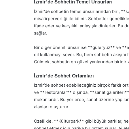
İzmir’de Sohbetin Temel Unsurları
İzmir’de sohbetin temel unsurlarından biri, **sa
misafirperverliği ile bilinir. Sohbetler genellik
ifade eder ve karşılıklı anlayışla dinlerler. Bu
sağlar.
Bir diğer önemli unsur ise **güleryüz** ve **mi
dil kullanmayı sever. Bu, hem sohbetin akışını h
Gülmek, sohbetin en güzel yanlarından biridir 
İzmir’de Sohbet Ortamları
İzmir’de sohbet edebileceğiniz birçok farklı or
ve **restoranlar** dışında, **sanat galerileri
mekanlardır. Bu yerlerde, sanat üzerine yapılan 
alanları oluşturur.
Özellikle, **Kültürpark** gibi büyük parklar, he
sohbet etmek için harika bir ortam sunar. Aileler