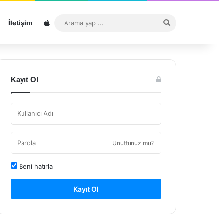
Sitemap
Arama
İletişim
yap
...
Kayıt Ol
Unuttunuz mu?
Beni hatırla
Kayıt Ol