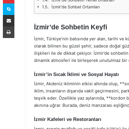
Skype
İzmir'de Sohbet Ortamları
E-Posta ile paylaş
İzmir’de Sohbetin Keyfi
Yazdır
İzmir, Türkiye’nin batısında yer alan, tarihi ve kü
olarak bilinen bu güzel şehir, sadece doğal güz
ilişkileri ile de dikkat çekiyor. İzmir’de sohbet
dinamik atmosferi ile birleşerek unutulmaz bi
İzmir’in Sıcak İklimi ve Sosyal Hayatı
İzmir, Akdeniz ikliminin etkisi altında olup, **s
iklim, insanların dışarıda vakit geçirmesini, pa
teşvik eder. Özellikle yaz aylarında, **kordon b
akınına uğrar. Burada, deniz manzarası eşliğinde
İzmir Kafeleri ve Restoranları
İzmir, zengin mutfağı ve çeşitli kafe kültürü ile