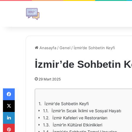
Anasayfa
/
Genel
/
İzmir’de Sohbetin Keyfi
İzmir’de Sohbetin K
29 Mart 2025
Facebook
X
İzmir'de Sohbetin Keyfi
İzmir'in Sıcak İklimi ve Sosyal Hayatı
LinkedIn
İzmir Kafeleri ve Restoranları
Pinterest
İzmir'in Kültürel Etkinlikleri
İzmir'de Sohbetin Temel Unsurları