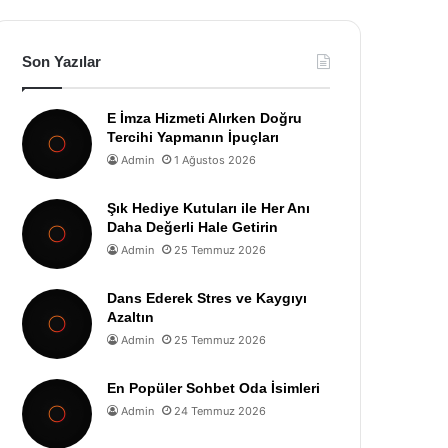
Son Yazılar
E İmza Hizmeti Alırken Doğru
Tercihi Yapmanın İpuçları
Admin
1 Ağustos 2026
Şık Hediye Kutuları ile Her Anı
Daha Değerli Hale Getirin
Admin
25 Temmuz 2026
Dans Ederek Stres ve Kaygıyı
Azaltın
Admin
25 Temmuz 2026
En Popüler Sohbet Oda İsimleri
Admin
24 Temmuz 2026