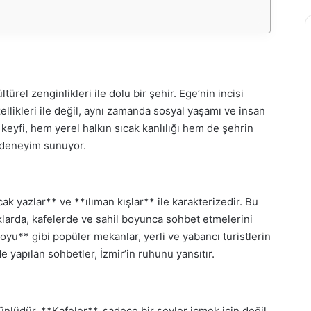
ltürel zenginlikleri ile dolu bir şehir. Ege’nin incisi
ellikleri ile değil, aynı zamanda sosyal yaşamı ve insan
in keyfi, hem yerel halkın sıcak kanlılığı hem de şehrin
r deneyim sunuyor.
ıcak yazlar** ve **ılıman kışlar** ile karakterizedir. Bu
rklarda, kafelerde ve sahil boyunca sohbet etmelerini
oyu** gibi popüler mekanlar, yerli ve yabancı turistlerin
 yapılan sohbetler, İzmir’in ruhunu yansıtır.
 ünlüdür. **Kafeler**, sadece bir şeyler içmek için değil,