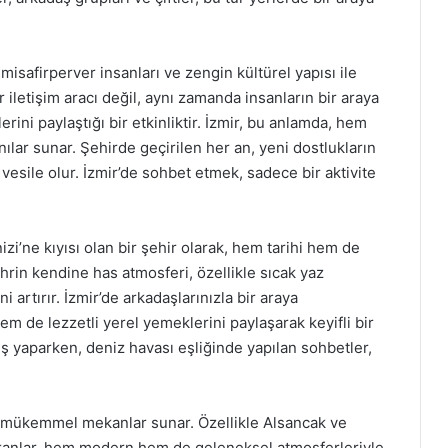
 misafirperver insanları ve zengin kültürel yapısı ile
r iletişim aracı değil, aynı zamanda insanların bir araya
ini paylaştığı bir etkinliktir. İzmir, bu anlamda, hem
ılar sunar. Şehirde geçirilen her an, yeni dostlukların
esile olur. İzmir’de sohbet etmek, sadece bir aktivite
izi’ne kıyısı olan bir şehir olarak, hem tarihi hem de
ehrin kendine has atmosferi, özellikle sıcak yaz
 artırır. İzmir’de arkadaşlarınızla bir araya
m de lezzetli yerel yemeklerini paylaşarak keyifli bir
 yaparken, deniz havası eşliğinde yapılan sohbetler,
in mükemmel mekanlar sunar. Özellikle Alsancak ve
ekanlar, hem modern hem de geleneksel atmosferleriyle