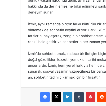
günlük yaşam hakkında değil, aynı zamanda İzmi
hakkında da derinlemesine bilgi edinmeyi sağlar
deneyim sunar.
İzmir, aynı zamanda birçok farklı kültürün bir ara
dinlemek de sohbetin keyfini artırır. Farklı kü
tarzlarını paylaşarak, zengin bir sohbet ortamı o
renkli hale getirir ve sohbetlerin her zaman yen
İzmir’de sohbet etmek, sadece bir iletişim biç
doğal güzellikler, lezzetli yemekler, tarihi mekan
unsurlardır. İzmir, hem yerel halkıyla hem de zi
sunarak, sosyal yaşamın vazgeçilmez bir parçası
an, sohbetin tadını çıkarmak için bir fırsattır.
Facebook
X
LinkedIn
Tumblr
Pintere