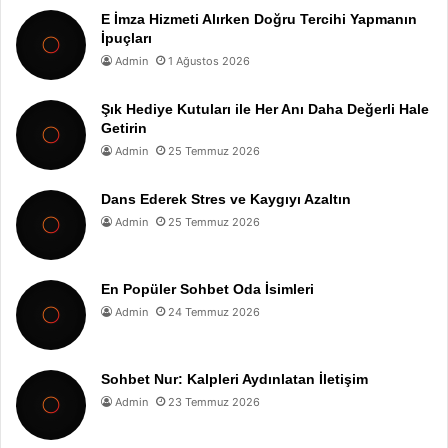
E İmza Hizmeti Alırken Doğru Tercihi Yapmanın
İpuçları
Admin
1 Ağustos 2026
Şık Hediye Kutuları ile Her Anı Daha Değerli Hale
Getirin
Admin
25 Temmuz 2026
Dans Ederek Stres ve Kaygıyı Azaltın
Admin
25 Temmuz 2026
En Popüler Sohbet Oda İsimleri
Admin
24 Temmuz 2026
Sohbet Nur: Kalpleri Aydınlatan İletişim
Admin
23 Temmuz 2026