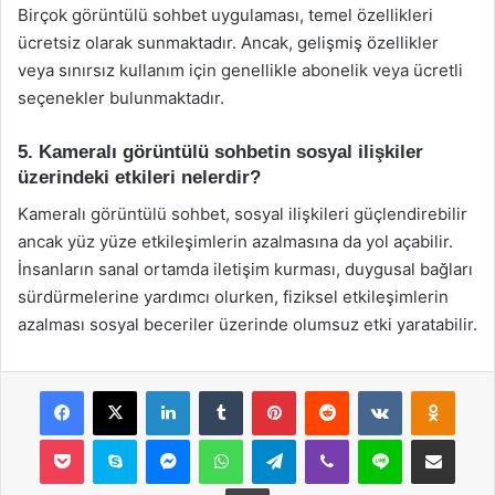
Birçok görüntülü sohbet uygulaması, temel özellikleri
ücretsiz olarak sunmaktadır. Ancak, gelişmiş özellikler
veya sınırsız kullanım için genellikle abonelik veya ücretli
seçenekler bulunmaktadır.
5. Kameralı görüntülü sohbetin sosyal ilişkiler
üzerindeki etkileri nelerdir?
Kameralı görüntülü sohbet, sosyal ilişkileri güçlendirebilir
ancak yüz yüze etkileşimlerin azalmasına da yol açabilir.
İnsanların sanal ortamda iletişim kurması, duygusal bağları
sürdürmelerine yardımcı olurken, fiziksel etkileşimlerin
azalması sosyal beceriler üzerinde olumsuz etki yaratabilir.
Facebook
X
LinkedIn
Tumblr
Pinterest
Reddit
VKontakte
Odnok
Pocket
Skype
Messenger
WhatsApp
Telegram
Viber
Line
E-Posta ile payla
Yazdır