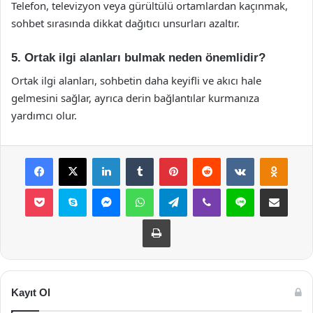
Telefon, televizyon veya gürültülü ortamlardan kaçınmak,
sohbet sırasında dikkat dağıtıcı unsurları azaltır.
5. Ortak ilgi alanları bulmak neden önemlidir?
Ortak ilgi alanları, sohbetin daha keyifli ve akıcı hale
gelmesini sağlar, ayrıca derin bağlantılar kurmanıza
yardımcı olur.
Facebook
X
LinkedIn
Tumblr
Pinterest
Reddit
VKontakte
Odnok
Pocket
Skype
Messenger
WhatsApp
Telegram
Viber
Line
E-Posta ile payla
Yazdır
Kayıt Ol