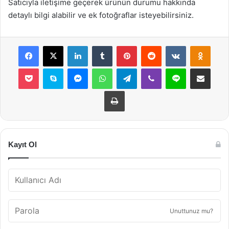
Satıcıyla iletişime geçerek ürünün durumu hakkında
detaylı bilgi alabilir ve ek fotoğraflar isteyebilirsiniz.
Facebook
X
LinkedIn
Tumblr
Pinterest
Reddit
VKontakte
Odnok
Pocket
Skype
Messenger
WhatsApp
Telegram
Viber
Line
E-Posta ile payla
Yazdır
Kayıt Ol
Unuttunuz mu?