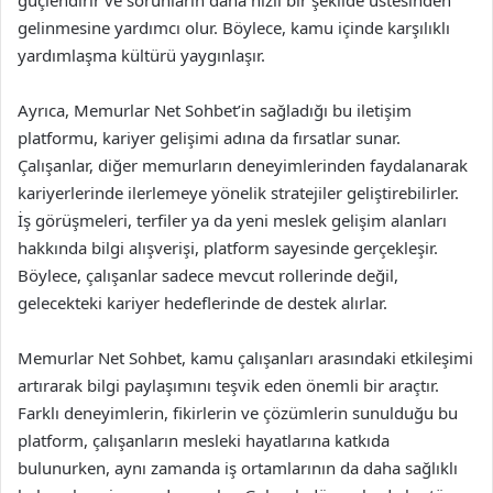
güçlendirir ve sorunların daha hızlı bir şekilde üstesinden
gelinmesine yardımcı olur. Böylece, kamu içinde karşılıklı
yardımlaşma kültürü yaygınlaşır.
Ayrıca, Memurlar Net Sohbet’in sağladığı bu iletişim
platformu, kariyer gelişimi adına da fırsatlar sunar.
Çalışanlar, diğer memurların deneyimlerinden faydalanarak
kariyerlerinde ilerlemeye yönelik stratejiler geliştirebilirler.
İş görüşmeleri, terfiler ya da yeni meslek gelişim alanları
hakkında bilgi alışverişi, platform sayesinde gerçekleşir.
Böylece, çalışanlar sadece mevcut rollerinde değil,
gelecekteki kariyer hedeflerinde de destek alırlar.
Memurlar Net Sohbet, kamu çalışanları arasındaki etkileşimi
artırarak bilgi paylaşımını teşvik eden önemli bir araçtır.
Farklı deneyimlerin, fikirlerin ve çözümlerin sunulduğu bu
platform, çalışanların mesleki hayatlarına katkıda
bulunurken, aynı zamanda iş ortamlarının da daha sağlıklı