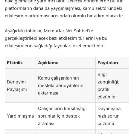
hale gelmesine yardımcı olur. Gelecek dönemlerde bu tür
platformların daha da yaygınlaşması, kamu sektöründeki
etkileşimin artırılması açısından olumlu bir adım olacaktır.
Aşağıdaki tablolar, Memurlar Net Sohbet’te
gerçekleştirilebilecek bazı etkileşim türlerini ve bu
etkileşimlerin sağladığı faydaları özetlemektedir:
Etkinlik
Açıklama
Faydaları
Bilgi
Kamu çalışanlarının
Deneyim
zenginliği,
mesleki deneyimlerini
Paylaşımı
pratik
aktarması
çözümler
Çalışanların karşılaştığı
Dayanışma,
Yardımlaşma
sorunlar için destek
hızlı sorun
araması
çözümü