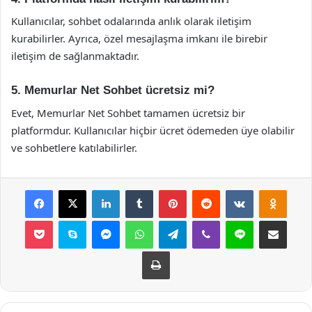
Kullanıcılar, sohbet odalarında anlık olarak iletişim
kurabilirler. Ayrıca, özel mesajlaşma imkanı ile birebir
iletişim de sağlanmaktadır.
5. Memurlar Net Sohbet ücretsiz mi?
Evet, Memurlar Net Sohbet tamamen ücretsiz bir
platformdur. Kullanıcılar hiçbir ücret ödemeden üye olabilir
ve sohbetlere katılabilirler.
Facebook
X
LinkedIn
Tumblr
Pinterest
Reddit
VKontakte
Odnok
Pocket
Skype
Messenger
WhatsApp
Telegram
Viber
Line
E-Posta ile payla
Yazdır