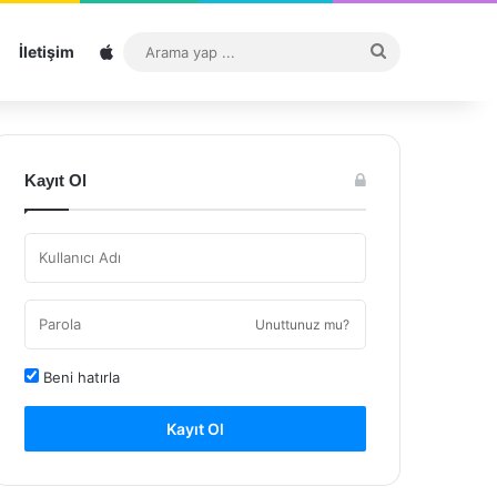
Sitemap
Arama
İletişim
yap
...
Kayıt Ol
Unuttunuz mu?
Beni hatırla
Kayıt Ol