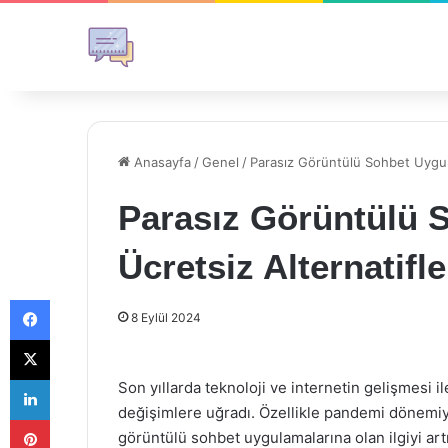
Anasayfa
/
Genel
/
Parasız Görüntülü Sohbet Uygula
Parasız Görüntülü 
Ücretsiz Alternatifle
Facebook
8 Eylül 2024
X
LinkedIn
Son yıllarda teknoloji ve internetin gelişmesi il
değişimlere uğradı. Özellikle pandemi dönemiyle
Pinterest
görüntülü sohbet uygulamalarına olan ilgiyi artı