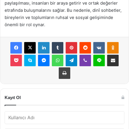
paylaşılması, insanları bir araya getirir ve ortak değerler
etrafında buluşmalarını sağlar. Bu nedenle, dinî sohbetler,
bireylerin ve toplumların ruhsal ve sosyal gelişiminde
önemli bir rol oynar.
Facebook
X
LinkedIn
Tumblr
Pinterest
Reddit
VKontakte
Odnok
Pocket
Skype
Messenger
WhatsApp
Telegram
Viber
Line
E-Posta ile payla
Yazdır
Kayıt Ol