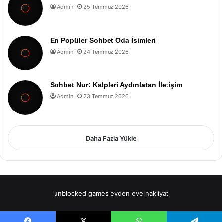
Admin
25 Temmuz 2026
En Popüler Sohbet Oda İsimleri
Admin
24 Temmuz 2026
Sohbet Nur: Kalpleri Aydınlatan İletişim
Admin
23 Temmuz 2026
Daha Fazla Yükle
unblocked games
evden eve nakliyat