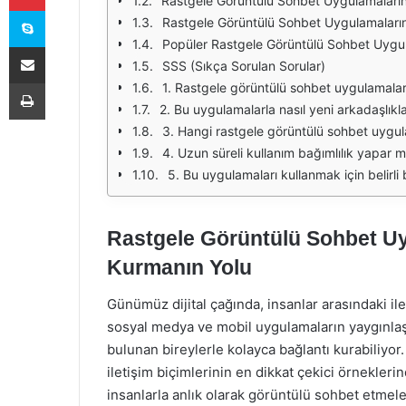
Rastgele Görüntülü Sohbet Uygulamalarını
Skype
Rastgele Görüntülü Sohbet Uygulamaların
Popüler Rastgele Görüntülü Sohbet Uygu
E-Posta ile paylaş
SSS (Sıkça Sorulan Sorular)
Yazdır
1. Rastgele görüntülü sohbet uygulamaları
2. Bu uygulamalarla nasıl yeni arkadaşlıkla
3. Hangi rastgele görüntülü sohbet uygula
4. Uzun süreli kullanım bağımlılık yapar m
5. Bu uygulamaları kullanmak için belirli b
Rastgele Görüntülü Sohbet Uyg
Kurmanın Yolu
Günümüz dijital çağında, insanlar arasındaki ile
sosyal medya ve mobil uygulamaların yaygınlaşma
bulunan bireylerle kolayca bağlantı kurabiliyor
iletişim biçimlerinin en dikkat çekici örneklerin
insanlarla anlık olarak görüntülü sohbet etmele