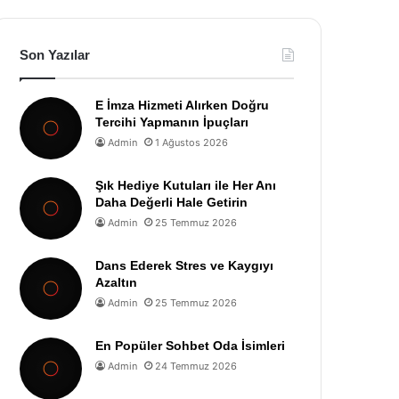
Son Yazılar
E İmza Hizmeti Alırken Doğru
Tercihi Yapmanın İpuçları
Admin
1 Ağustos 2026
Şık Hediye Kutuları ile Her Anı
Daha Değerli Hale Getirin
Admin
25 Temmuz 2026
Dans Ederek Stres ve Kaygıyı
Azaltın
Admin
25 Temmuz 2026
En Popüler Sohbet Oda İsimleri
Admin
24 Temmuz 2026