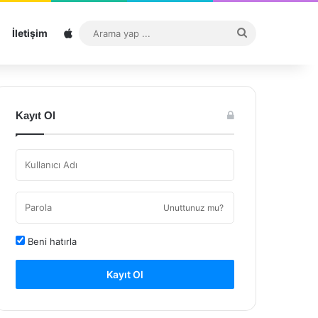
Sitemap
Arama
İletişim
yap
...
Kayıt Ol
Unuttunuz mu?
Beni hatırla
Kayıt Ol