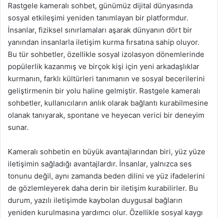
Rastgele kameralı sohbet, günümüz dijital dünyasında
sosyal etkileşimi yeniden tanımlayan bir platformdur.
İnsanlar, fiziksel sınırlamaları aşarak dünyanın dört bir
yanından insanlarla iletişim kurma fırsatına sahip oluyor.
Bu tür sohbetler, özellikle sosyal izolasyon dönemlerinde
popülerlik kazanmış ve birçok kişi için yeni arkadaşlıklar
kurmanın, farklı kültürleri tanımanın ve sosyal becerilerini
geliştirmenin bir yolu haline gelmiştir. Rastgele kameralı
sohbetler, kullanıcıların anlık olarak bağlantı kurabilmesine
olanak tanıyarak, spontane ve heyecan verici bir deneyim
sunar.
Kameralı sohbetin en büyük avantajlarından biri, yüz yüze
iletişimin sağladığı avantajlardır. İnsanlar, yalnızca ses
tonunu değil, aynı zamanda beden dilini ve yüz ifadelerini
de gözlemleyerek daha derin bir iletişim kurabilirler. Bu
durum, yazılı iletişimde kaybolan duygusal bağların
yeniden kurulmasına yardımcı olur. Özellikle sosyal kaygı