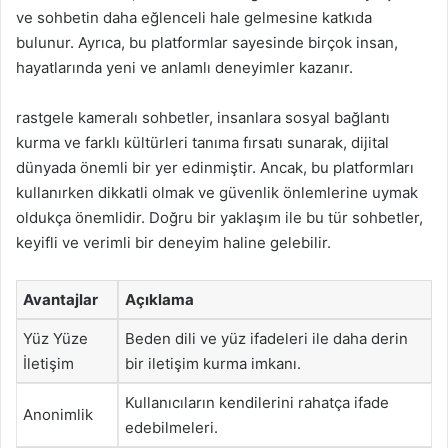
ve sohbetin daha eğlenceli hale gelmesine katkıda
bulunur. Ayrıca, bu platformlar sayesinde birçok insan,
hayatlarında yeni ve anlamlı deneyimler kazanır.
rastgele kameralı sohbetler, insanlara sosyal bağlantı
kurma ve farklı kültürleri tanıma fırsatı sunarak, dijital
dünyada önemli bir yer edinmiştir. Ancak, bu platformları
kullanırken dikkatli olmak ve güvenlik önlemlerine uymak
oldukça önemlidir. Doğru bir yaklaşım ile bu tür sohbetler,
keyifli ve verimli bir deneyim haline gelebilir.
Avantajlar
Açıklama
Yüz Yüze
Beden dili ve yüz ifadeleri ile daha derin
İletişim
bir iletişim kurma imkanı.
Kullanıcıların kendilerini rahatça ifade
Anonimlik
edebilmeleri.