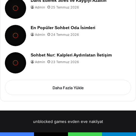
Dans Ederek Stres ve Kaygıyı Azaltın
Admin
25 Temmuz 2026
En Popüler Sohbet Oda İsimleri
Admin
24 Temmuz 2026
Sohbet Nur: Kalpleri Aydınlatan İletişim
Admin
23 Temmuz 2026
Daha Fazla Yükle
unblocked games
evden eve nakliyat