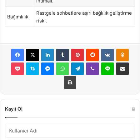
ihtimali.
Rastgele sohbetlere aşırı bağlılık geliştirme
Bağımlılık
riski.
Facebook
X
LinkedIn
Tumblr
Pinterest
Reddit
VKontakte
Odnok
Pocket
Skype
Messenger
WhatsApp
Telegram
Viber
Line
E-Posta ile payla
Yazdır
Kayıt Ol