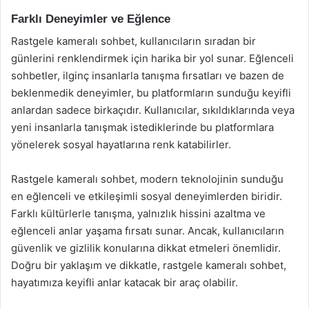
Farklı Deneyimler ve Eğlence
Rastgele kameralı sohbet, kullanıcıların sıradan bir
günlerini renklendirmek için harika bir yol sunar. Eğlenceli
sohbetler, ilginç insanlarla tanışma fırsatları ve bazen de
beklenmedik deneyimler, bu platformların sunduğu keyifli
anlardan sadece birkaçıdır. Kullanıcılar, sıkıldıklarında veya
yeni insanlarla tanışmak istediklerinde bu platformlara
yönelerek sosyal hayatlarına renk katabilirler.
Rastgele kameralı sohbet, modern teknolojinin sunduğu
en eğlenceli ve etkileşimli sosyal deneyimlerden biridir.
Farklı kültürlerle tanışma, yalnızlık hissini azaltma ve
eğlenceli anlar yaşama fırsatı sunar. Ancak, kullanıcıların
güvenlik ve gizlilik konularına dikkat etmeleri önemlidir.
Doğru bir yaklaşım ve dikkatle, rastgele kameralı sohbet,
hayatımıza keyifli anlar katacak bir araç olabilir.