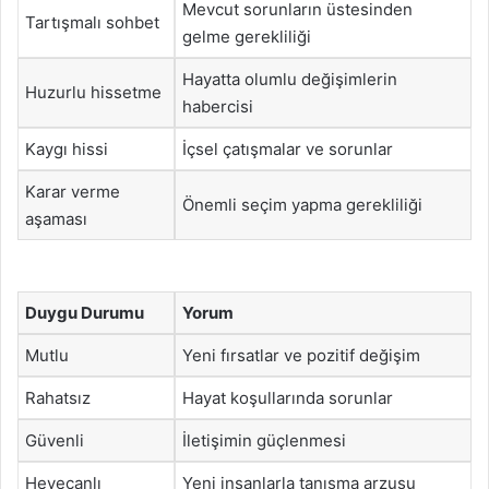
Mevcut sorunların üstesinden
Tartışmalı sohbet
gelme gerekliliği
Hayatta olumlu değişimlerin
Huzurlu hissetme
habercisi
Kaygı hissi
İçsel çatışmalar ve sorunlar
Karar verme
Önemli seçim yapma gerekliliği
aşaması
Duygu Durumu
Yorum
Mutlu
Yeni fırsatlar ve pozitif değişim
Rahatsız
Hayat koşullarında sorunlar
Güvenli
İletişimin güçlenmesi
Heyecanlı
Yeni insanlarla tanışma arzusu