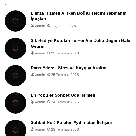
E İmza Hizmeti Alırken Doğru Tercihi Yapmanın
İpuçları
Admin
1 Ağustos 2026
Şık Hediye Kutuları ile Her Anı Daha Değerli Hale
Getirin
Admin
25 Temmuz 2026
Dans Ederek Stres ve Kaygıyı Azaltın
Admin
25 Temmuz 2026
En Popüler Sohbet Oda İsimleri
Admin
24 Temmuz 2026
Sohbet Nur: Kalpleri Aydınlatan İletişim
Admin
23 Temmuz 2026