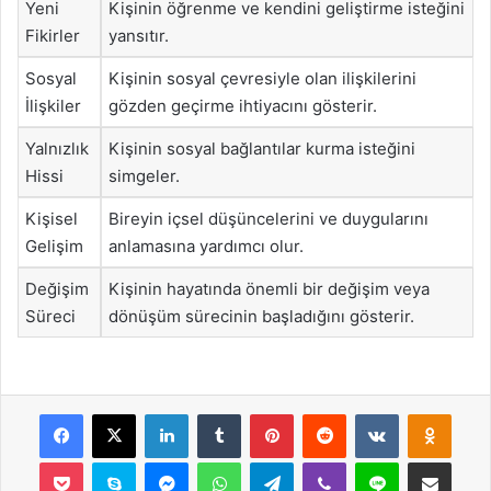
Yeni
Kişinin öğrenme ve kendini geliştirme isteğini
Fikirler
yansıtır.
Sosyal
Kişinin sosyal çevresiyle olan ilişkilerini
İlişkiler
gözden geçirme ihtiyacını gösterir.
Yalnızlık
Kişinin sosyal bağlantılar kurma isteğini
Hissi
simgeler.
Kişisel
Bireyin içsel düşüncelerini ve duygularını
Gelişim
anlamasına yardımcı olur.
Değişim
Kişinin hayatında önemli bir değişim veya
Süreci
dönüşüm sürecinin başladığını gösterir.
Facebook
X
LinkedIn
Tumblr
Pinterest
Reddit
VKontakte
Odnok
Pocket
Skype
Messenger
WhatsApp
Telegram
Viber
Line
E-Posta ile payla