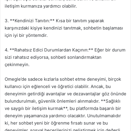
iletişim kurmanıza yardımcı olabilir.
3. **Kendinizi Tanıtın:** Kısa bir tanıtım yaparak
karşınızdaki kişiye kendinizi tanıtmak, sohbetin başlaması
için iyi bir yöntemdir.
4. **Rahatsız Edici Durumlardan Kaçının:** Eğer bir durum
sizi rahatsız ediyorsa, sohbeti sonlandırmaktan
çekinmeyin.
Omegle’de sadece kızlarla sohbet etme deneyimi, birçok
kullanıcı için eğlenceli ve öğretici olabilir. Ancak, bu
deneyimin getirdiği avantajlar ve dezavantajlar göz önünde
bulundurulmalı, güvenlik önlemleri alınmalıdır. **Sağlıklı
ve saygılı bir iletişim kurmak**, bu platformda başarılı bir
deneyim yaşamanıza yardımcı olacaktır. Unutulmamalıdır
ki, her sohbet yeni bir öğrenme fırsatı sunar ve bu
deneyimler, sosyal becerilerinizi geliştirmek için değerli