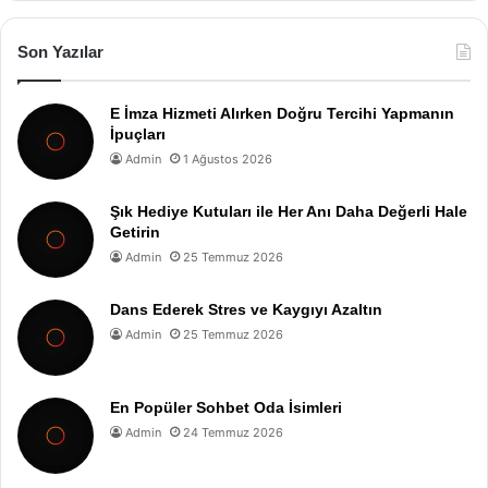
Son Yazılar
E İmza Hizmeti Alırken Doğru Tercihi Yapmanın
İpuçları
Admin
1 Ağustos 2026
Şık Hediye Kutuları ile Her Anı Daha Değerli Hale
Getirin
Admin
25 Temmuz 2026
Dans Ederek Stres ve Kaygıyı Azaltın
Admin
25 Temmuz 2026
En Popüler Sohbet Oda İsimleri
Admin
24 Temmuz 2026