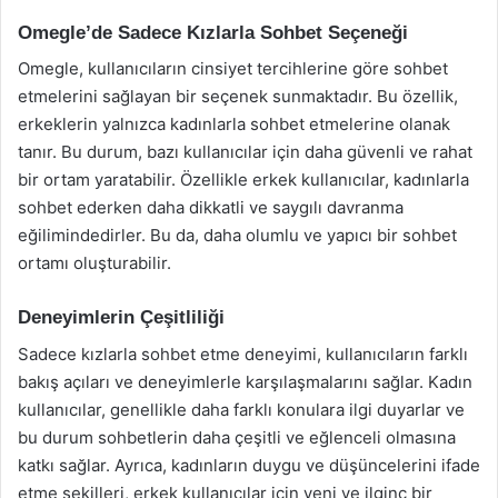
Omegle’de Sadece Kızlarla Sohbet Seçeneği
Omegle, kullanıcıların cinsiyet tercihlerine göre sohbet
etmelerini sağlayan bir seçenek sunmaktadır. Bu özellik,
erkeklerin yalnızca kadınlarla sohbet etmelerine olanak
tanır. Bu durum, bazı kullanıcılar için daha güvenli ve rahat
bir ortam yaratabilir. Özellikle erkek kullanıcılar, kadınlarla
sohbet ederken daha dikkatli ve saygılı davranma
eğilimindedirler. Bu da, daha olumlu ve yapıcı bir sohbet
ortamı oluşturabilir.
Deneyimlerin Çeşitliliği
Sadece kızlarla sohbet etme deneyimi, kullanıcıların farklı
bakış açıları ve deneyimlerle karşılaşmalarını sağlar. Kadın
kullanıcılar, genellikle daha farklı konulara ilgi duyarlar ve
bu durum sohbetlerin daha çeşitli ve eğlenceli olmasına
katkı sağlar. Ayrıca, kadınların duygu ve düşüncelerini ifade
etme şekilleri, erkek kullanıcılar için yeni ve ilginç bir