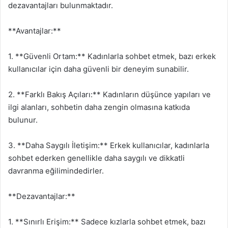
dezavantajları bulunmaktadır.
**Avantajlar:**
1. **Güvenli Ortam:** Kadınlarla sohbet etmek, bazı erkek
kullanıcılar için daha güvenli bir deneyim sunabilir.
2. **Farklı Bakış Açıları:** Kadınların düşünce yapıları ve
ilgi alanları, sohbetin daha zengin olmasına katkıda
bulunur.
3. **Daha Saygılı İletişim:** Erkek kullanıcılar, kadınlarla
sohbet ederken genellikle daha saygılı ve dikkatli
davranma eğilimindedirler.
**Dezavantajlar:**
1. **Sınırlı Erişim:** Sadece kızlarla sohbet etmek, bazı