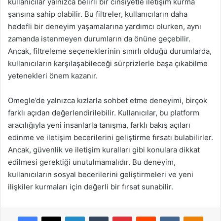
kullanıcılar yalnızca belirli bir cinsiyetle iletişim kurma
şansına sahip olabilir. Bu filtreler, kullanıcıların daha
hedefli bir deneyim yaşamalarına yardımcı olurken, aynı
zamanda istenmeyen durumların da önüne geçebilir.
Ancak, filtreleme seçeneklerinin sınırlı olduğu durumlarda,
kullanıcıların karşılaşabileceği sürprizlerle başa çıkabilme
yetenekleri önem kazanır.
Omegle’de yalnızca kızlarla sohbet etme deneyimi, birçok
farklı açıdan değerlendirilebilir. Kullanıcılar, bu platform
aracılığıyla yeni insanlarla tanışma, farklı bakış açıları
edinme ve iletişim becerilerini geliştirme fırsatı bulabilirler.
Ancak, güvenlik ve iletişim kuralları gibi konulara dikkat
edilmesi gerektiği unutulmamalıdır. Bu deneyim,
kullanıcıların sosyal becerilerini geliştirmeleri ve yeni
ilişkiler kurmaları için değerli bir fırsat sunabilir.
Facebook
X
LinkedIn
Tumblr
Pinterest
Reddit
VKontakte
Odnok