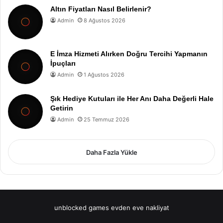
Altın Fiyatları Nasıl Belirlenir?
Admin
8 Ağustos 2026
E İmza Hizmeti Alırken Doğru Tercihi Yapmanın
İpuçları
Admin
1 Ağustos 2026
Şık Hediye Kutuları ile Her Anı Daha Değerli Hale
Getirin
Admin
25 Temmuz 2026
Daha Fazla Yükle
unblocked games
evden eve nakliyat