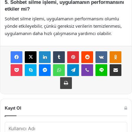
5. Sohbet silme işlemi, uygulamanın performansını
etkiler mi?
Sohbet silme işlemi, uygulamanın performansını olumlu
yönde etkileyebilir, çünkü gereksiz verilerin temizlenmesi,
uygulamanın daha hızlı çalışmasına yardımcı olabilir.
Facebook
X
LinkedIn
Tumblr
Pinterest
Reddit
VKontakte
Odnok
Pocket
Skype
Messenger
WhatsApp
Telegram
Viber
Line
E-Posta ile payla
Yazdır
Kayıt Ol