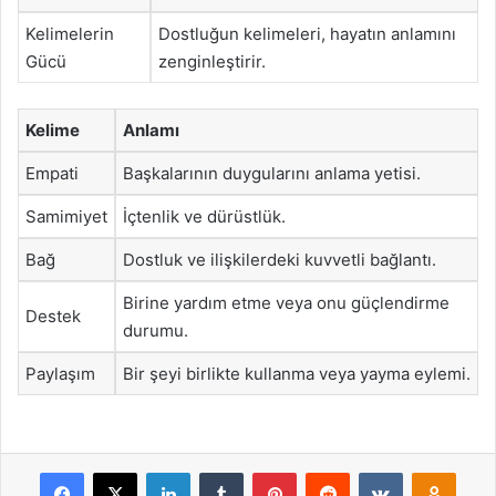
Kelimelerin
Dostluğun kelimeleri, hayatın anlamını
Gücü
zenginleştirir.
Kelime
Anlamı
Empati
Başkalarının duygularını anlama yetisi.
Samimiyet
İçtenlik ve dürüstlük.
Bağ
Dostluk ve ilişkilerdeki kuvvetli bağlantı.
Birine yardım etme veya onu güçlendirme
Destek
durumu.
Paylaşım
Bir şeyi birlikte kullanma veya yayma eylemi.
Facebook
X
LinkedIn
Tumblr
Pinterest
Reddit
VKontakte
Odnok