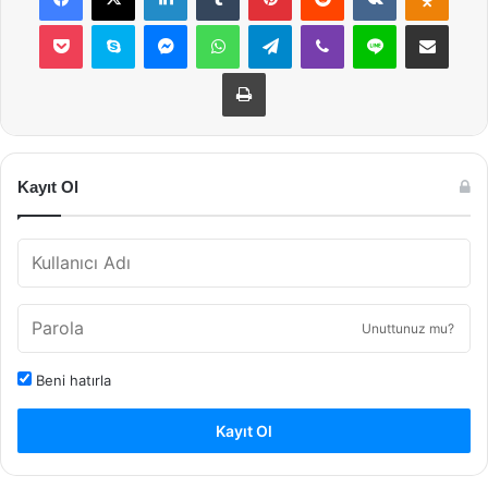
Pocket
Skype
Messenger
WhatsApp
Telegram
Viber
Line
E-Posta ile payla
Yazdır
Kayıt Ol
Unuttunuz mu?
Beni hatırla
Kayıt Ol