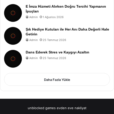
E İmza Hizmeti Alırken Doğru Tercihi Yapmanın
İpuçları
Admin
1 Ağustos 2026
Şık Hediye Kutuları ile Her Anı Daha Değerli Hale
Getirin
Admin
25 Temmuz 2026
Dans Ederek Stres ve Kaygıyı Azaltın
Admin
25 Temmuz 2026
Daha Fazla Yükle
unblocked games
evden eve nakliyat