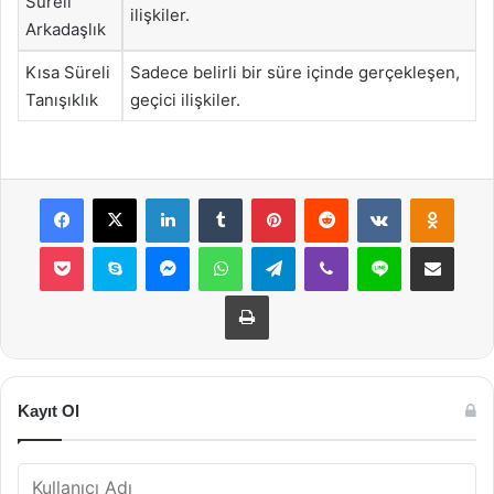
Süreli
ilişkiler.
Arkadaşlık
Kısa Süreli
Sadece belirli bir süre içinde gerçekleşen,
Tanışıklık
geçici ilişkiler.
Facebook
X
LinkedIn
Tumblr
Pinterest
Reddit
VKontakte
Odnok
Pocket
Skype
Messenger
WhatsApp
Telegram
Viber
Line
E-Posta ile payla
Yazdır
Kayıt Ol