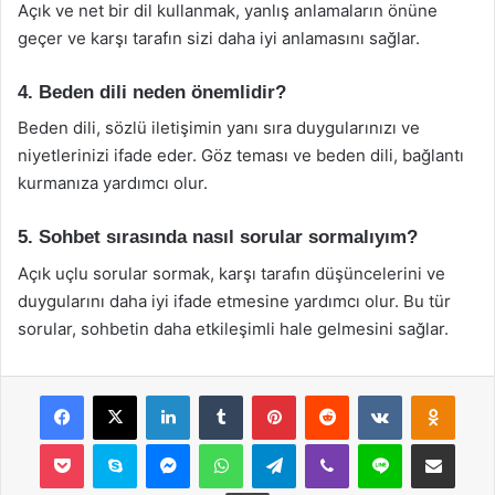
Açık ve net bir dil kullanmak, yanlış anlamaların önüne
geçer ve karşı tarafın sizi daha iyi anlamasını sağlar.
4. Beden dili neden önemlidir?
Beden dili, sözlü iletişimin yanı sıra duygularınızı ve
niyetlerinizi ifade eder. Göz teması ve beden dili, bağlantı
kurmanıza yardımcı olur.
5. Sohbet sırasında nasıl sorular sormalıyım?
Açık uçlu sorular sormak, karşı tarafın düşüncelerini ve
duygularını daha iyi ifade etmesine yardımcı olur. Bu tür
sorular, sohbetin daha etkileşimli hale gelmesini sağlar.
Facebook
X
LinkedIn
Tumblr
Pinterest
Reddit
VKontakte
Odnok
Pocket
Skype
Messenger
WhatsApp
Telegram
Viber
Line
E-Posta ile payla
Yazdır