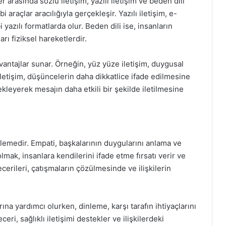
er arasında sözlü iletişim, yazılı iletişim ve beden dili
i araçlar aracılığıyla gerçekleşir. Yazılı iletişim, e-
azılı formatlarda olur. Beden dili ise, insanların
arı fiziksel hareketlerdir.
ı avantajlar sunar. Örneğin, yüz yüze iletişim, duygusal
iletişim, düşüncelerin daha dikkatlice ifade edilmesine
tekleyerek mesajın daha etkili bir şekilde iletilmesine
inlemedir. Empati, başkalarının duygularını anlama ve
olmak, insanlara kendilerini ifade etme fırsatı verir ve
becerileri, çatışmaların çözülmesinde ve ilişkilerin
rına yardımcı olurken, dinleme, karşı tarafın ihtiyaçlarını
eri, sağlıklı iletişimi destekler ve ilişkilerdeki