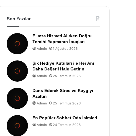
Son Yazılar
E İmza Hizmeti Alırken Doğru
Tercihi Yapmanın İpuçları
Admin
1 Ağustos 2026
Şık Hediye Kutuları ile Her Anı
Daha Değerli Hale Getirin
Admin
25 Temmuz 2026
Dans Ederek Stres ve Kaygıyı
Azaltın
Admin
25 Temmuz 2026
En Popüler Sohbet Oda İsimleri
Admin
24 Temmuz 2026