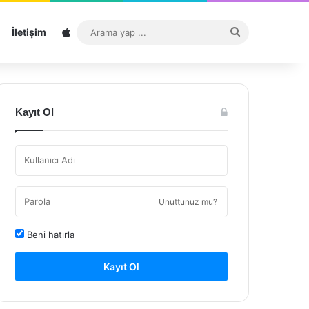
Sitemap
Arama
İletişim
yap
...
Kayıt Ol
Unuttunuz mu?
Beni hatırla
Kayıt Ol