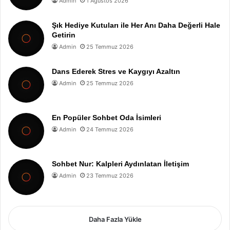
Admin
1 Ağustos 2026
Şık Hediye Kutuları ile Her Anı Daha Değerli Hale
Getirin
Admin
25 Temmuz 2026
Dans Ederek Stres ve Kaygıyı Azaltın
Admin
25 Temmuz 2026
En Popüler Sohbet Oda İsimleri
Admin
24 Temmuz 2026
Sohbet Nur: Kalpleri Aydınlatan İletişim
Admin
23 Temmuz 2026
Daha Fazla Yükle