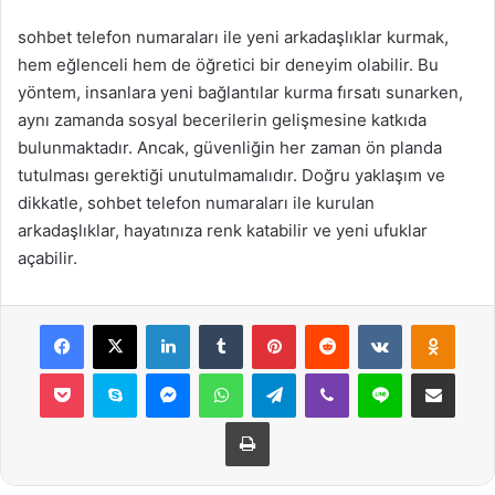
sohbet telefon numaraları ile yeni arkadaşlıklar kurmak,
hem eğlenceli hem de öğretici bir deneyim olabilir. Bu
yöntem, insanlara yeni bağlantılar kurma fırsatı sunarken,
aynı zamanda sosyal becerilerin gelişmesine katkıda
bulunmaktadır. Ancak, güvenliğin her zaman ön planda
tutulması gerektiği unutulmamalıdır. Doğru yaklaşım ve
dikkatle, sohbet telefon numaraları ile kurulan
arkadaşlıklar, hayatınıza renk katabilir ve yeni ufuklar
açabilir.
Facebook
X
LinkedIn
Tumblr
Pinterest
Reddit
VKontakte
Odnok
Pocket
Skype
Messenger
WhatsApp
Telegram
Viber
Line
E-Posta ile payla
Yazdır