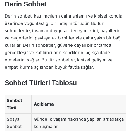
Derin Sohbet
Derin sohbet, katılımcıların daha anlamlı ve kişisel konular
üzerinde yoğunlaştığı bir iletişim türüdür. Bu tür
sohbetlerde, insanlar duygusal deneyimlerini, hayallerini
ve değerlerini paylaşarak birbirleriyle daha yakın bir bağ
kurarlar. Derin sohbetler, güvene dayalı bir ortamda
gerçekleşir ve katılımcıların kendilerini açıkça ifade
etmelerini sağlar. Bu tür sohbetler, kişisel gelişim ve
empati kurma açısından büyük fayda sağlar.
Sohbet Türleri Tablosu
Sohbet
Açıklama
Türü
Sosyal
Gündelik yaşam hakkında yapılan arkadaşça
Sohbet
konuşmalar.