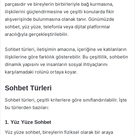
parçasıdır ve bireylerin birbirleriyle bağ kurmasına,
ilişkilerini güçlendirmesine ve çeşitli konularda fikir
alışverişinde bulunmasına olanak tanır. Günümüzde
sohbet, yüz yüze, telefonla veya dijital platformlar
aracılığıyla gerçekleştirilebilir.
Sohbet türleri, iletişimin amacına, içeriğine ve katılanların
ilişkilerine göre farklılık gösterebilir. Bu çeşitlilik, sohbetin
dinamik yapısını ve insanların sosyal ihtiyaçlarını
karşılamadaki rolünü ortaya koyar.
Sohbet Türleri
Sohbet türleri, çeşitli kriterlere göre sınıflandırılabilir. İşte
bu türlerden bazıları:
1. Yüz Yüze Sohbet
Yüz yüze sohbet, bireylerin fiziksel olarak bir araya