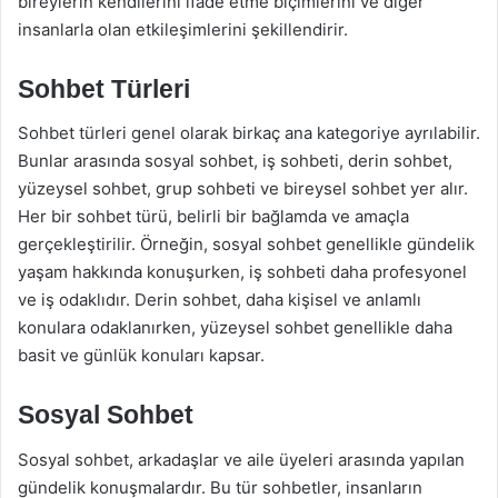
bireylerin kendilerini ifade etme biçimlerini ve diğer
insanlarla olan etkileşimlerini şekillendirir.
Sohbet Türleri
Sohbet türleri genel olarak birkaç ana kategoriye ayrılabilir.
Bunlar arasında sosyal sohbet, iş sohbeti, derin sohbet,
yüzeysel sohbet, grup sohbeti ve bireysel sohbet yer alır.
Her bir sohbet türü, belirli bir bağlamda ve amaçla
gerçekleştirilir. Örneğin, sosyal sohbet genellikle gündelik
yaşam hakkında konuşurken, iş sohbeti daha profesyonel
ve iş odaklıdır. Derin sohbet, daha kişisel ve anlamlı
konulara odaklanırken, yüzeysel sohbet genellikle daha
basit ve günlük konuları kapsar.
Sosyal Sohbet
Sosyal sohbet, arkadaşlar ve aile üyeleri arasında yapılan
gündelik konuşmalardır. Bu tür sohbetler, insanların