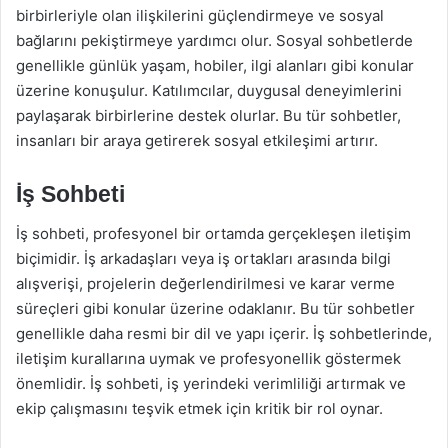
birbirleriyle olan ilişkilerini güçlendirmeye ve sosyal
bağlarını pekiştirmeye yardımcı olur. Sosyal sohbetlerde
genellikle günlük yaşam, hobiler, ilgi alanları gibi konular
üzerine konuşulur. Katılımcılar, duygusal deneyimlerini
paylaşarak birbirlerine destek olurlar. Bu tür sohbetler,
insanları bir araya getirerek sosyal etkileşimi artırır.
İş Sohbeti
İş sohbeti, profesyonel bir ortamda gerçekleşen iletişim
biçimidir. İş arkadaşları veya iş ortakları arasında bilgi
alışverişi, projelerin değerlendirilmesi ve karar verme
süreçleri gibi konular üzerine odaklanır. Bu tür sohbetler
genellikle daha resmi bir dil ve yapı içerir. İş sohbetlerinde,
iletişim kurallarına uymak ve profesyonellik göstermek
önemlidir. İş sohbeti, iş yerindeki verimliliği artırmak ve
ekip çalışmasını teşvik etmek için kritik bir rol oynar.