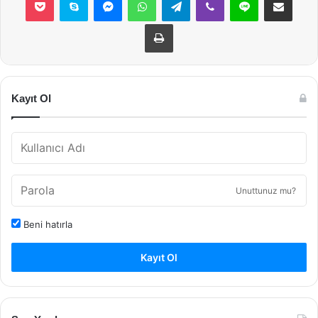
Yazdır
Kayıt Ol
Unuttunuz mu?
Beni hatırla
Kayıt Ol