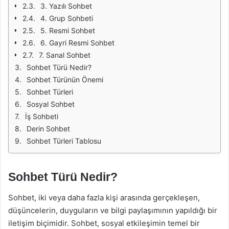
3. Yazılı Sohbet
4. Grup Sohbeti
5. Resmi Sohbet
6. Gayri Resmi Sohbet
7. Sanal Sohbet
Sohbet Türü Nedir?
Sohbet Türünün Önemi
Sohbet Türleri
Sosyal Sohbet
İş Sohbeti
Derin Sohbet
Sohbet Türleri Tablosu
Sohbet Türü Nedir?
Sohbet, iki veya daha fazla kişi arasında gerçekleşen,
düşüncelerin, duyguların ve bilgi paylaşımının yapıldığı bir
iletişim biçimidir. Sohbet, sosyal etkileşimin temel bir