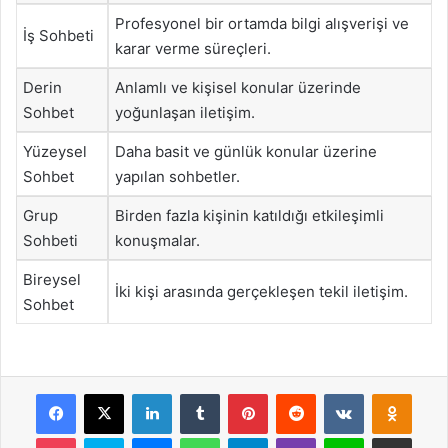
Profesyonel bir ortamda bilgi alışverişi ve
İş Sohbeti
karar verme süreçleri.
Derin
Anlamlı ve kişisel konular üzerinde
Sohbet
yoğunlaşan iletişim.
Yüzeysel
Daha basit ve günlük konular üzerine
Sohbet
yapılan sohbetler.
Grup
Birden fazla kişinin katıldığı etkileşimli
Sohbeti
konuşmalar.
Bireysel
İki kişi arasında gerçekleşen tekil iletişim.
Sohbet
Facebook
X
LinkedIn
Tumblr
Pinterest
Reddit
VKontakte
Odnok
Pocket
Skype
Messenger
WhatsApp
Telegram
Viber
Line
E-Posta ile payla