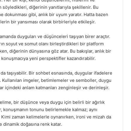
 söyledikleri, diğerinin yanıtlarıyla şekillenir. Bu
ine dokunması gibi, anlık bir uyum yaratır. Hatta bazen
erin bir yansıması olarak birbirleriyle etkileşir.
zamanda duyguları ve düşünceleri taşıyan birer araçtır.
ın soyut ve somut olanı birleştirdikleri bir platform
ken, diğerinin dünyasına göz atar. Bu bakışlar, anlık bir
a konuşmacıya yeni perspektifler kazandırabilir.
da taşıyabilir. Bir sohbet esnasında, duygular ifadelere
r. Kullanılan imgeler, betimlemeler ve semboller, duygu
ar içindeki anlam katmanları zenginleşir ve derinleşir.
lime, bir düşünce veya duygu için belirli bir ağırlık
er, konuşmanın tonunu belirlemekle kalmaz; aynı
r. Kimi zaman kelimelerle oynanırken, ironi ve mizah da
ve dinamik doğasına renk katar.