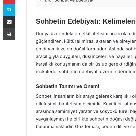
Skype
E-Posta ile paylaş
Sohbetin Edebiyatı: Kelimeler
Yazdır
Dünya üzerindeki en etkili iletişim aracı olan dil
güçlendiren, kültürel mirası aktaran ve bireyler
en dinamik ve en doğal formudur. Aslında sohbet,
aracılığıyla duyguları, düşünceleri ve hayalleri
karşılıklı konuşmanın da bir üslup gerektirdiğini
makalede, sohbetin edebiyatı üzerine derinleme
Sohbetin Tanımı ve Önemi
Sohbet, insanların bir araya gelerek karşılıklı o
etkileşimli bir iletişim biçimidir. Keyifli bir at
arasında samimiyet yaratır ve sosyokültürel bağı
yaygınlaşması ile birlikte sohbetin doğası değiş
bulunmamaktadır. Göz teması, beden dili ve ses