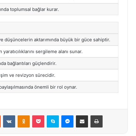
ında toplumsal bağlar kurar.
ve düşüncelerin aktarımında büyük bir güce sahiptir.
n yaratıcılıklarını sergileme alanı sunar.
da bağlantıları güçlendirir.
lişim ve revizyon sürecidir.
 paylaşılmasında önemli bir rol oynar.
st
Reddit
VKontakte
Odnoklassniki
Pocket
Skype
Messenger
E-Posta ile paylaş
Yazdır