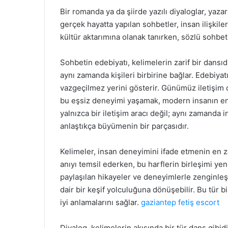
Bir romanda ya da şiirde yazılı diyaloglar, yaz
gerçek hayatta yapılan sohbetler, insan ilişkiler
kültür aktarımına olanak tanırken, sözlü sohbet
Sohbetin edebiyatı, kelimelerin zarif bir dansıdı
aynı zamanda kişileri birbirine bağlar. Edebiyat
vazgeçilmez yerini gösterir. Günümüz iletişi
bu eşsiz deneyimi yaşamak, modern insanın en 
yalnızca bir iletişim aracı değil; aynı zamanda
anlaştıkça büyümenin bir parçasıdır.
Kelimeler, insan deneyimini ifade etmenin en za
anıyı temsil ederken, bu harflerin birleşimi yen
paylaşılan hikayeler ve deneyimlerle zenginleşi
dair bir keşif yolculuğuna dönüşebilir. Bu tür bi
iyi anlamalarını sağlar.
gaziantep fetiş escort
Diyalog, kelimelerin akışında bir tür dans gibidi