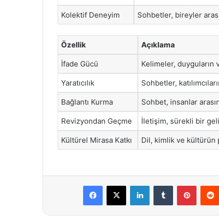
Kolektif Deneyim
Sohbetler, bireyler aras
Özellik
Açıklama
İfade Gücü
Kelimeler, duyguların 
Yaratıcılık
Sohbetler, katılımcıları
Bağlantı Kurma
Sohbet, insanlar arasın
Revizyondan Geçme
İletişim, sürekli bir ge
Kültürel Mirasa Katkı
Dil, kimlik ve kültürün
Facebook
X
LinkedIn
Tumblr
Pintere