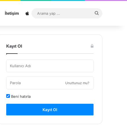
Sitemap
Arama
İletişim
yap
...
Kayıt Ol
Unuttunuz mu?
Beni hatırla
Kayıt Ol