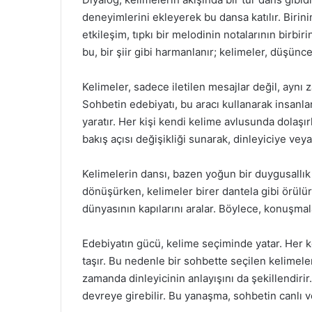
deneyimlerini ekleyerek bu dansa katılır. Birinin
etkileşim, tıpkı bir melodinin notalarının birbir
bu, bir şiir gibi harmanlanır; kelimeler, düşüncel
Kelimeler, sadece iletilen mesajlar değil, aynı 
Sohbetin edebiyatı, bu aracı kullanarak insanlar
yaratır. Her kişi kendi kelime avlusunda dolaşır
bakış açısı değişikliği sunarak, dinleyiciye vey
Kelimelerin dansı, bazen yoğun bir duygusallık 
dönüşürken, kelimeler birer dantela gibi örülü
dünyasının kapılarını aralar. Böylece, konuşmal
Edebiyatın gücü, kelime seçiminde yatar. Her ke
taşır. Bu nedenle bir sohbette seçilen kelimel
zamanda dinleyicinin anlayışını da şekillendiri
devreye girebilir. Bu yanaşma, sohbetin canlı 