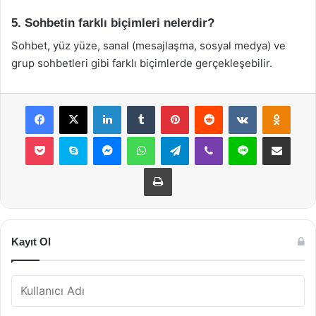
5. Sohbetin farklı biçimleri nelerdir?
Sohbet, yüz yüze, sanal (mesajlaşma, sosyal medya) ve
grup sohbetleri gibi farklı biçimlerde gerçekleşebilir.
Facebook
X
LinkedIn
Tumblr
Pinterest
Reddit
VKontakte
Odnok
Pocket
Skype
Messenger
WhatsApp
Telegram
Viber
Line
E-Posta ile payla
Yazdır
Kayıt Ol