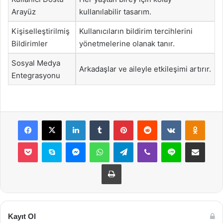
Arayüz
kullanılabilir tasarım.
Kişiselleştirilmiş
Kullanıcıların bildirim tercihlerini
Bildirimler
yönetmelerine olanak tanır.
Sosyal Medya
Arkadaşlar ve aileyle etkileşimi artırır.
Entegrasyonu
Facebook
X
LinkedIn
Tumblr
Pinterest
Reddit
VKontakte
Odnok
Pocket
Skype
Messenger
WhatsApp
Telegram
Viber
Line
E-Posta ile payla
Yazdır
Kayıt Ol