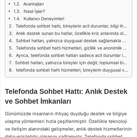
Avantajları
Nasıl İşler?
Kullanıcı Deneyimleri
Telefonda sohbet hattı, bireylerin acil durumlar, bilgi ihtiyaçları veya duygusal destek arayışları gibi durumlarda anında yardım alabilmelerini sağlayan önemli bir hizmettir. Günümüzde, insanlar çeşitli sebeplerle yalnızlık hissi yaşayabilir veya zor bir dönemden geçebilir. Bu noktada, telefonda sohbet hatları, kullanıcıların kendilerini ifade etmelerine ve sorunlarını paylaşmalarına olanak tanır. Böylece, profesyonel danışmanlar veya gönüllü destekleyiciler, dinleyerek ve rehberlik yaparak bireylerin duygusal yüklerini hafifletir.
Anlık destek sunan bu hatlar, özellikle kriz anlarında oldukça etkilidir. Bir kişi zor bir durumla karşılaştığında, hemen birine ulaşma ihtiyacı hissedebilir. Telefonda sohbet hatları, bu tür acil durumlarda hızlı ve etkili bir şekilde yanıt vererek, kişilerin içinde bulundukları durumu daha yönetilebilir hale getirir. Ayrıca, sağlanan destek, bireylerin daha sonra profesyonel yardım almayı düşünmelerine de zemin hazırlayabilir.
Sohbet hatları, yalnızca duygusal destek sağlamakla kalmaz; aynı zamanda bilgi ve kaynak paylaşımı da yaparlar. Örneğin, bir kişi belirli bir konuda bilgi almak istediğinde, danışmanlar anında gerekli bilgileri sunarak yardımcı olabilir. Bu, bireylerin doğru bilgiye ulaşmasını sağlayarak, alınacak kararlarda daha bilinçli olmalarına katkıda bulunur. Özellikle sağlık, hukuk veya sosyal hizmetler gibi karmaşık konularda bilgi almak için bu hatlar vazgeçilmezdir.
Telefonda sohbet hattı hizmetleri, gizlilik ve anonimlik prensipleri üzerine kuruludur. Kullanıcılar, kimliklerini açıklamadan dertlerini paylaşabilirler. Bu durum, birçok kişinin ilk adımı atmasını kolaylaştırır. Anonimlik, bireylerin kendilerini daha rahat ifade etmelerine olanak tanırken, aynı zamanda olası yargılamalardan kaçınmalarını sağlar. Bu şekilde, daha samimi ve içten bir iletişim ortamı oluşur.
Ayrıca, telefonda sohbet hatları sadece acil durumlar için değil, aynı zamanda günlük stres ve kaygı ile başa çıkmak için de kullanılabilir. Günümüz dünyasında, birçok insan sürekli bir baskı altında hissediyor. Bu tür hizmetler, bireylerin stres yönetimi becerilerini geliştirmelerine yardımcı olurken, aynı zamanda yaşadıkları zorlukları başkalarıyla paylaşma imkanı sunar. Uzmanlar, bu tür hizmetlerin ruh sağlığı üzerindeki olumlu etkilerini sıkça vurgulamaktadır.
Sohbet hatları, yalnızca bireyler için değil, toplumsal bir ihtiyaç olarak da değerlendirilebilir. Bu tür hizmetler, toplumda dayanışma ve destek kültürünü artırarak, bireylerin birbirine daha yakın hissetmesine yardımcı olur. Özellikle yaşlılar, yalnız yaşayan bireyler veya sosyal çevresi kısıtlı kişiler için bu hatların önemi büyüktür. Toplumun her kesiminden bireyler, bu hizmetlerden faydalanarak, yalnızlık hissini azaltabilir ve daha sağlıklı sosyal bağlantılar kurabilir.
telefonda sohbet hattı hizmetleri, bireylerin duygusal ve bilgi ihtiyaçlarına anında yanıt veren önemli bir destek mekanizmasıdır. Bu hizmetler, yalnızlık, stres ve bilgi eksikliği gibi sorunlarla başa çıkmak için etkili bir yol sunarken, aynı zamanda toplumun genel ruh sağlığına da katkıda bulunur. Herkesin bu tür hizmetlere erişimi, daha sağlıklı ve dayanışma içinde bir toplum oluşturma yolunda önemli bir adımdır.
Telefonda Sohbet Hattı: Anlık Destek
ve Sohbet İmkanları
Günümüzde insanların ihtiyaç duyduğu destek ve bilgiye
ulaşma yöntemleri hızla çeşitlenmiştir. Özellikle teknoloji
ve iletişim alanındaki gelişmeler, anlık destek hizmetlerinin
daha erişilebilir olmasını sağlamıştır. Telefonda sohbet