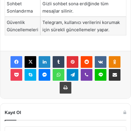
Sohbet
Gizli sohbet sona erdiğinde tüm
Sonlandırma
mesajlar silinir.
Güvenlik
Telegram, kullanıcı verilerini korumak
Güncellemeleri
için sürekli güncellemeler yapar.
Facebook
X
LinkedIn
Tumblr
Pinterest
Reddit
VKontakte
Odnok
Pocket
Skype
Messenger
WhatsApp
Telegram
Viber
Line
E-Posta ile payla
Yazdır
Kayıt Ol