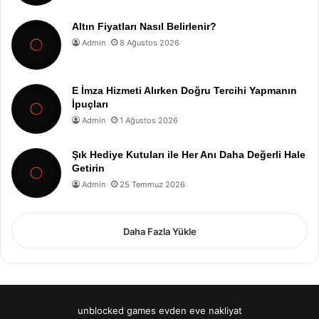
Altın Fiyatları Nasıl Belirlenir?
Admin
8 Ağustos 2026
E İmza Hizmeti Alırken Doğru Tercihi Yapmanın
İpuçları
Admin
1 Ağustos 2026
Şık Hediye Kutuları ile Her Anı Daha Değerli Hale
Getirin
Admin
25 Temmuz 2026
Daha Fazla Yükle
unblocked games
evden eve nakliyat